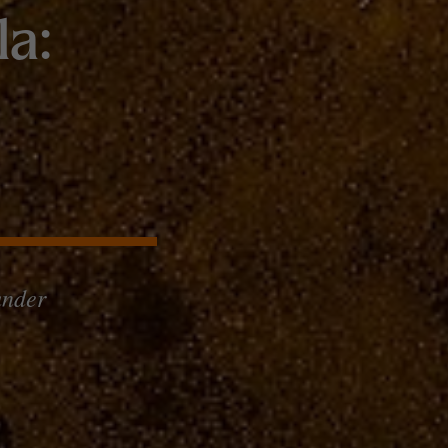
la:
under