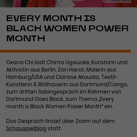
Laufzeit
1 Tag
EVERY MONTH IS
Name
Dieses Cookie wird von Google
_gcl_aw
BLACK WOMEN POWER
Analytics installiert. Das Cookie
Anbieter
Google Ads
MONTH
wird verwendet, um Informationen
darüber zu speichern, wie
Laufzeit
3 Monate
Besucher*innen eine Website
nutzen, und hilft bei der Erstellung
Oxana Chi lädt Chima Ugwuoke, Kuratorin und
Dieses Cookie speichert
Zweck
eines Analyseberichts über die
Aktivistin aus Berlin, Zari Harat, Malerin aus
Informationen zu Werbeklicks und
Performance der Website. Die
Hamburg/USA und Clarisse Akouala, Textil-
Zweck
dient der Zuordnung von
erhobenen Daten umfassen in
Conversions zu Google Ads-
Künstlerin & Bildhauerin aus Dortmund/Congo,
anonymisierter Form die Anzahl
Kampagnen.
der Besuche, die Quelle, aus der sie
zum dritten Salongespräch im Rahmen von
stammen, und die besuchten
Dortmund Goes Black, zum Thema „Every
Seiten.
month is Black Women Power Month“ ein.
Name
_gcl_dc
Das Gespräch findet über Zoom auf dem
Schauspielblog
statt.
Anbieter
Google / DoubleClick
Name
_gat_UA-63561367-1