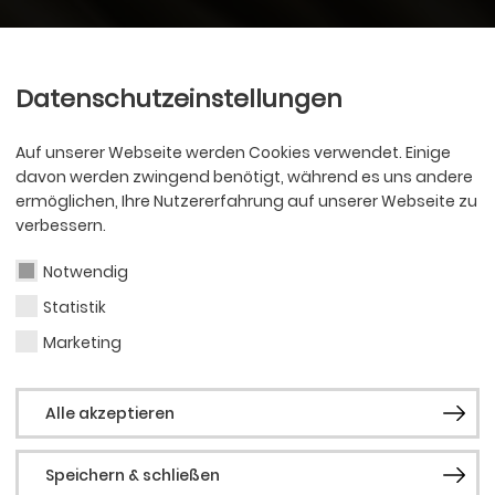
Ballett
Oper
nder
Philharmoniker
Scha
Datenschutzeinstellungen
Auf unserer Webseite werden Cookies verwendet. Einige
davon werden zwingend benötigt, während es uns andere
ermöglichen, Ihre Nutzererfahrung auf unserer Webseite zu
verbessern.
Notwendig
Statistik
Marketing
Alle akzeptieren
Speichern & schließen