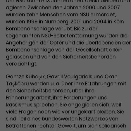
Der NSU konnte 13 Jahren unentdeckt bleiben und
agieren. Zwischen den Jahren 2000 und 2007
Laufzeit
1 Tag
wurden zehn Menschen vom NSU ermordet,
wurden 1999 in Nürnberg, 2001 und 2004 in Köln
Name
Dieses Cookie wird von Google
_gcl_aw
Bombenanschläge verübt. Bis zu der
Analytics installiert. Das Cookie
sogenannten NSU-Selbstenttarnung wurden die
Anbieter
Google Ads
wird verwendet, um Informationen
darüber zu speichern, wie
Angehörigen der Opfer und die Überlebenden der
Laufzeit
3 Monate
Besucher*innen eine Website
Bombenanschläge von der Gesellschaft allein
nutzen, und hilft bei der Erstellung
gelassen und von den Sicherheitsbehörden
Dieses Cookie speichert
Zweck
eines Analyseberichts über die
verdächtigt.
Informationen zu Werbeklicks und
Performance der Website. Die
Zweck
dient der Zuordnung von
erhobenen Daten umfassen in
Gamze Kubaşık, Gavriil Voulgaridis und Okan
Conversions zu Google Ads-
anonymisierter Form die Anzahl
Taşköprü werden u. a. über ihre Erfahrungen mit
Kampagnen.
der Besuche, die Quelle, aus der sie
den Sicherheitsbehörden, über ihre
stammen, und die besuchten
Erinnerungsarbeit, ihre Forderungen und
Seiten.
Rassismus sprechen. Sie engagieren sich, weil
viele Fragen nach wie vor ungeklärt bleiben. Sie
Name
_gcl_dc
sind Teil eines bundesweiten Netzwerkes von
Betroffenen rechter Gewalt, um sich solidarisch
Anbieter
Google / DoubleClick
Name
_gat_UA-63561367-1