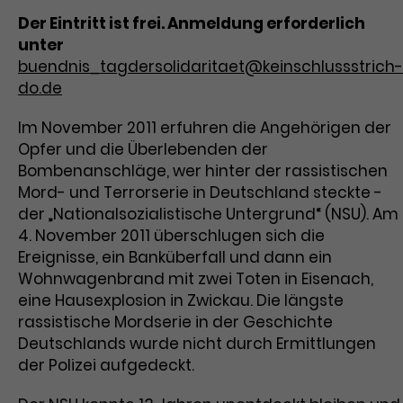
Benutzer*in wiedererkannt werden,
Marketing
Der Eintritt ist frei. Anmeldung erforderlich
und es wird Zugang zu
Laufzeit
2 Jahre
unter
Diese Gruppe beinhaltet alle Scripte, die es uns
geschützten Bereichen gewährt.
ermöglichen die Leistung unserer
buendnis_tagdersolidaritaet@keinschlussstrich-
Dieses Cookie wird von Google
Werbekampagnen zu analysieren und
do.de
Conversions zu messen. Außerdem helfen sie
Analytics installiert. Das Cookie
uns dabei Werbeanzeigen und Inhalte besser auf
wird verwendet, um
die Interessen unserer Nutzer abzustimmen.
Im November 2011 erfuhren die Angehörigen der
Name
cookie_optin
Besucher*innen-, Sitzungs- und
Opfer und die Überlebenden der
Cookie-Informationen
Name
Kampagnendaten zu berechnen
_gcl_au
Bombenanschläge, wer hinter der rassistischen
Anbieter
TYPO3
Zweck
und die Nutzung der Website für
Anbieter
Google Ads
Mord- und Terrorserie in Deutschland steckte -
den Analysebericht der Website zu
Laufzeit
1 Monat
verfolgen. Die Cookies speichern
der „Nationalsozialistische Untergrund“ (NSU). Am
Laufzeit
3 Monate
Informationen anonym und weisen
4. November 2011 überschlugen sich die
Enthält die gewählten Tracking-
eine zufallsgenerierte Nummer zu,
Ereignisse, ein Banküberfall und dann ein
Zweck
Optin-Einstellungen.
Wird von Google verwendet, um
um Besuche zu erkennen.
Wohnwagenbrand mit zwei Toten in Eisenach,
die Effizienz von Werbeanzeigen zu
eine Hausexplosion in Zwickau. Die längste
messen und Conversions zu
rassistische Mordserie in der Geschichte
Zweck
speichern. Dieses Cookie hilft dabei
Deutschlands wurde nicht durch Ermittlungen
nachzuvollziehen, ob Nutzer über
Name
_gid
der Polizei aufgedeckt.
Google-Anzeigen auf unsere
Website gelangt sind.
Anbieter
Google Analytics