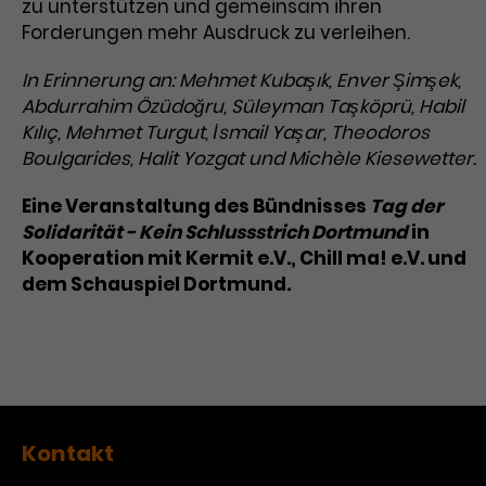
zu unterstützen und gemeinsam ihren
Forderungen mehr Ausdruck zu verleihen.
Laufzeit
3 Monate
Anbieter
Google Analytics
Dieses Cookie wird verwendet, um
In Erinnerung an: Mehmet Kubaşık, Enver Şimşek,
Laufzeit
1 Minute
Nutzerinteraktionen mit
Abdurrahim Özüdoğru, Süleyman Taşköprü, Habil
Zweck
Werbeanzeigen zu messen und
Das ist ein von Google Analytics
Kılıç, Mehmet Turgut, İsmail Yaşar, Theodoros
Remarketing-Funktionen
gesetztes Cookie. Bestimmte
Boulgarides, Halit Yozgat und Michèle Kiesewetter.
bereitzustellen.
Daten werden nur maximal einmal
pro Minute an Google Analytics
Eine Veranstaltung des Bündnisses
Tag der
Zweck
gesendet. Solange es gesetzt ist,
Solidarität - Kein Schlussstrich Dortmund
in
werden bestimmte
Kooperation mit Kermit e.V., Chill ma! e.V. und
Datenübertragungen
Name
IDE
dem Schauspiel Dortmund.
unterbunden.
Anbieter
Google / DoubleClick
Laufzeit
1 Jahr
Dieses Cookie dient der Anzeige
personalisierter Werbung und
Kontakt
Zweck
misst die Wirksamkeit von