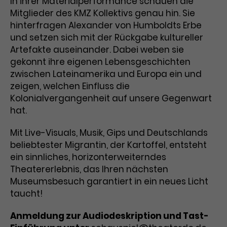
In ihrer Materialperformance schauen die
Mitglieder des KMZ Kollektivs genau hin. Sie
Laufzeit
1 Tag
hinterfragen Alexander von Humboldts Erbe
und setzen sich mit der Rückgabe kultureller
Name
Dieses Cookie wird von Google
_gcl_aw
Artefakte auseinander. Dabei weben sie
Analytics installiert. Das Cookie
gekonnt ihre eigenen Lebensgeschichten
Anbieter
Google Ads
wird verwendet, um Informationen
darüber zu speichern, wie
zwischen Lateinamerika und Europa ein und
Laufzeit
3 Monate
Besucher*innen eine Website
zeigen, welchen Einfluss die
nutzen, und hilft bei der Erstellung
Kolonialvergangenheit auf unsere Gegenwart
Dieses Cookie speichert
Zweck
eines Analyseberichts über die
hat.
Informationen zu Werbeklicks und
Performance der Website. Die
Zweck
dient der Zuordnung von
erhobenen Daten umfassen in
Mit Live-Visuals, Musik, Gips und Deutschlands
Conversions zu Google Ads-
anonymisierter Form die Anzahl
beliebtester Migrantin, der Kartoffel, entsteht
Kampagnen.
der Besuche, die Quelle, aus der sie
ein sinnliches, horizonterweiterndes
stammen, und die besuchten
Theatererlebnis, das Ihren nächsten
Seiten.
Museumsbesuch garantiert in ein neues Licht
taucht!
Name
_gcl_dc
Anmeldung zur Audiodeskription und Tast-
Anbieter
Google / DoubleClick
Name
_gat_UA-63561367-1