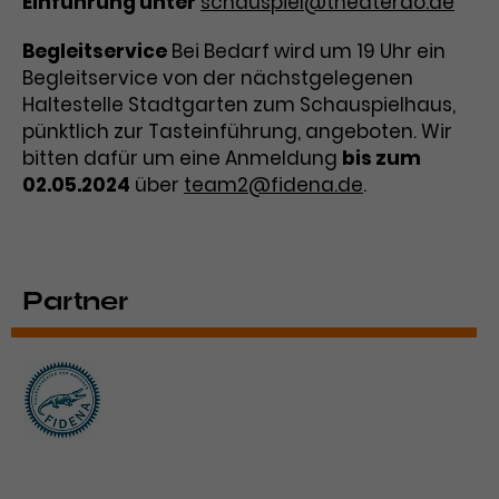
Einführung unter
schauspiel@theaterdo.de
Laufzeit
3 Monate
Anbieter
Google Analytics
Begleitservice
Bei Bedarf wird um 19 Uhr ein
Begleitservice von der nächstgelegenen
Dieses Cookie wird verwendet, um
Laufzeit
1 Minute
Haltestelle Stadtgarten zum Schauspielhaus,
Nutzerinteraktionen mit
Zweck
Werbeanzeigen zu messen und
pünktlich zur Tasteinführung, angeboten. Wir
Das ist ein von Google Analytics
Remarketing-Funktionen
bitten dafür um eine Anmeldung
gesetztes Cookie. Bestimmte
bis zum
bereitzustellen.
Daten werden nur maximal einmal
02.05.2024
über
team2@fidena.de
.
pro Minute an Google Analytics
Zweck
gesendet. Solange es gesetzt ist,
werden bestimmte
Datenübertragungen
Name
IDE
Partner
unterbunden.
Anbieter
Google / DoubleClick
Laufzeit
1 Jahr
Dieses Cookie dient der Anzeige
personalisierter Werbung und
Zweck
misst die Wirksamkeit von