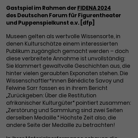
Benutzer*in wiedererkannt werden,
Marketing
Gastspiel im Rahmen der
FIDENA 2024
und es wird Zugang zu
Laufzeit
2 Jahre
des Deutschen Forum für Figurentheater
Diese Gruppe beinhaltet alle Scripte, die es uns
geschützten Bereichen gewährt.
ermöglichen die Leistung unserer
und Puppenspielkunst e.v. [dfp]
Dieses Cookie wird von Google
Werbekampagnen zu analysieren und
Conversions zu messen. Außerdem helfen sie
Analytics installiert. Das Cookie
uns dabei Werbeanzeigen und Inhalte besser auf
Museen gelten als wertvolle Wissensorte, in
wird verwendet, um
die Interessen unserer Nutzer abzustimmen.
denen Kulturschätze einem interessierten
Name
cookie_optin
Besucher*innen-, Sitzungs- und
Publikum zugänglich gemacht werden – doch
Cookie-Informationen
Name
Kampagnendaten zu berechnen
_gcl_au
diese verbreitete Annahme ist unvollständig:
Anbieter
TYPO3
Zweck
und die Nutzung der Website für
Anbieter
Google Ads
Sie klammert gewaltvolle Geschichten aus, die
den Analysebericht der Website zu
Laufzeit
1 Monat
verfolgen. Die Cookies speichern
hinter vielen geraubten Exponaten stehen. Die
Laufzeit
3 Monate
Informationen anonym und weisen
Wissenschaftler*innen Bénédicte Savoy und
Enthält die gewählten Tracking-
eine zufallsgenerierte Nummer zu,
Felwine Sarr fassen es in ihrem Bericht
Zweck
Optin-Einstellungen.
Wird von Google verwendet, um
um Besuche zu erkennen.
„Zurückgeben: Über die Restitution
die Effizienz von Werbeanzeigen zu
afrikanischer Kulturgüter“ pointiert zusammen:
messen und Conversions zu
„Zerstörung und Sammlung sind zwei Seiten
Zweck
speichern. Dieses Cookie hilft dabei
derselben Medaille.“ Höchste Zeit also, die
nachzuvollziehen, ob Nutzer über
Name
_gid
andere Seite der Medaille zu betrachten!
Google-Anzeigen auf unsere
Website gelangt sind.
Anbieter
Google Analytics