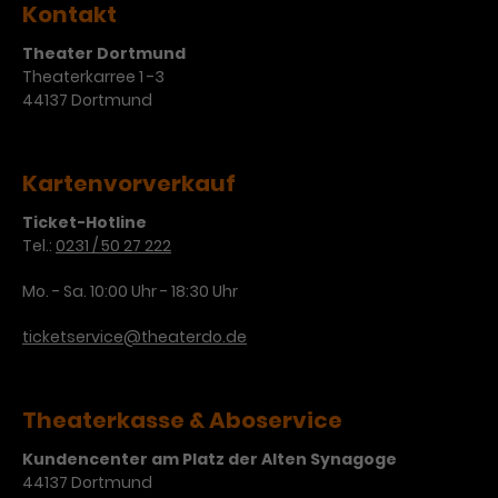
Kontakt
Laufzeit
3 Monate
Anbieter
Google Analytics
Theater Dortmund
Theaterkarree 1 -3
Dieses Cookie wird verwendet, um
Laufzeit
1 Minute
44137 Dortmund
Nutzerinteraktionen mit
Zweck
Werbeanzeigen zu messen und
Das ist ein von Google Analytics
Remarketing-Funktionen
gesetztes Cookie. Bestimmte
bereitzustellen.
Kartenvorverkauf
Daten werden nur maximal einmal
pro Minute an Google Analytics
Zweck
Ticket-Hotline
gesendet. Solange es gesetzt ist,
Tel.:
0231 / 50 27 222
werden bestimmte
Datenübertragungen
Name
IDE
Mo. - Sa. 10:00 Uhr - 18:30 Uhr
unterbunden.
Anbieter
Google / DoubleClick
ticketservice@theaterdo.de
Laufzeit
1 Jahr
Theaterkasse & Aboservice
Dieses Cookie dient der Anzeige
personalisierter Werbung und
Kundencenter am Platz der Alten Synagoge
Zweck
misst die Wirksamkeit von
44137 Dortmund