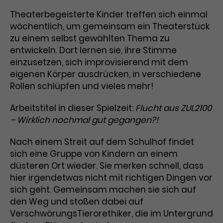
Benutzer*in wiedererkannt werden,
Marketing
Theaterbegeisterte Kinder treffen sich einmal
und es wird Zugang zu
Laufzeit
2 Jahre
Diese Gruppe beinhaltet alle Scripte, die es uns
geschützten Bereichen gewährt.
wöchentlich, um gemeinsam ein Theaterstück
ermöglichen die Leistung unserer
zu einem selbst gewählten Thema zu
Dieses Cookie wird von Google
Werbekampagnen zu analysieren und
Conversions zu messen. Außerdem helfen sie
entwickeln. Dort lernen sie, ihre Stimme
Analytics installiert. Das Cookie
uns dabei Werbeanzeigen und Inhalte besser auf
einzusetzen, sich improvisierend mit dem
wird verwendet, um
die Interessen unserer Nutzer abzustimmen.
Name
cookie_optin
Besucher*innen-, Sitzungs- und
eigenen Körper ausdrücken, in verschiedene
Cookie-Informationen
Name
Kampagnendaten zu berechnen
_gcl_au
Rollen schlüpfen und vieles mehr!
Anbieter
TYPO3
Zweck
und die Nutzung der Website für
Anbieter
Google Ads
den Analysebericht der Website zu
Arbeitstitel in dieser Spielzeit:
Flucht aus ZUL2100
Laufzeit
1 Monat
verfolgen. Die Cookies speichern
– Wirklich nochmal gut gegangen?!
Laufzeit
3 Monate
Informationen anonym und weisen
Enthält die gewählten Tracking-
eine zufallsgenerierte Nummer zu,
Nach einem Streit auf dem Schulhof findet
Zweck
Optin-Einstellungen.
Wird von Google verwendet, um
um Besuche zu erkennen.
sich eine Gruppe von Kindern an einem
die Effizienz von Werbeanzeigen zu
düsteren Ort wieder. Sie merken schnell, dass
messen und Conversions zu
hier irgendetwas nicht mit richtigen Dingen vor
Zweck
speichern. Dieses Cookie hilft dabei
sich geht. Gemeinsam machen sie sich auf
nachzuvollziehen, ob Nutzer über
Name
_gid
den Weg und stoßen dabei auf
Google-Anzeigen auf unsere
VerschwörungsTierorethiker, die im Untergrund
Website gelangt sind.
Anbieter
Google Analytics