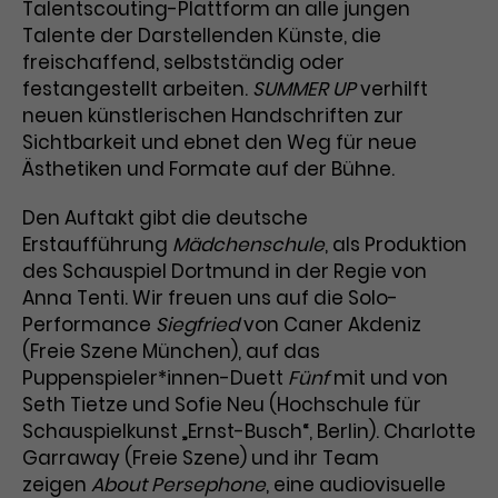
Werbekampagnen über
Talentscouting-Plattform an alle jungen
verschiedene Websites hinweg.
Talente der Darstellenden Künste, die
freischaffend, selbstständig oder
festangestellt arbeiten.
SUMMER UP
verhilft
neuen künstlerischen Handschriften zur
Sichtbarkeit und ebnet den Weg für neue
Ästhetiken und Formate auf der Bühne.
Den Auftakt gibt die deutsche
Erstaufführung
Mädchenschule
, als Produktion
des Schauspiel Dortmund in der Regie von
Anna Tenti. Wir freuen uns auf die Solo-
Performance
Siegfried
von Caner Akdeniz
(Freie Szene München), auf das
Puppenspieler*innen-Duett
Fünf
mit und von
Seth Tietze und Sofie Neu (Hochschule für
Schauspielkunst „Ernst-Busch“, Berlin). Charlotte
Garraway (Freie Szene) und ihr Team
zeigen
About Persephone
, eine audiovisuelle