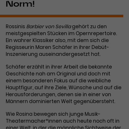
Benutzer*in wiedererkannt werden,
Norm!
Marketing
und es wird Zugang zu
Laufzeit
2 Jahre
Diese Gruppe beinhaltet alle Scripte, die es uns
geschützten Bereichen gewährt.
ermöglichen die Leistung unserer
Dieses Cookie wird von Google
Werbekampagnen zu analysieren und
Rossinis
Barbier von Sevilla
gehört zu den
Conversions zu messen. Außerdem helfen sie
Analytics installiert. Das Cookie
uns dabei Werbeanzeigen und Inhalte besser auf
meistgespielten Stücken im Opernrepertoire.
wird verwendet, um
die Interessen unserer Nutzer abzustimmen.
Ein wahrer Klassiker also, mit dem sich die
Name
cookie_optin
Besucher*innen-, Sitzungs- und
Regisseurin Maren Schäfer in ihrer Debüt-
Cookie-Informationen
Name
Kampagnendaten zu berechnen
_gcl_au
Inszenierung auseinandergesetzt hat.
Anbieter
TYPO3
Zweck
und die Nutzung der Website für
Anbieter
Google Ads
den Analysebericht der Website zu
Schäfer erzählt in ihrer Arbeit die bekannte
Laufzeit
1 Monat
verfolgen. Die Cookies speichern
Geschichte nah am Original und doch mit
Laufzeit
3 Monate
Informationen anonym und weisen
Enthält die gewählten Tracking-
einem besonderen Fokus auf die weibliche
eine zufallsgenerierte Nummer zu,
Zweck
Optin-Einstellungen.
Wird von Google verwendet, um
um Besuche zu erkennen.
Hauptfigur, auf ihre Ziele, Wünsche und auf die
die Effizienz von Werbeanzeigen zu
Herausforderungen, denen sie in einer von
messen und Conversions zu
Männern dominierten Welt gegenübersteht.
Zweck
speichern. Dieses Cookie hilft dabei
nachzuvollziehen, ob Nutzer über
Wie Rosina bewegen sich junge Musik-
Name
_gid
Google-Anzeigen auf unsere
Theatermacher*innen auch heute noch oft in
Website gelangt sind.
Anbieter
Google Analytics
einer Welt, in der die männliche Sichtweise der