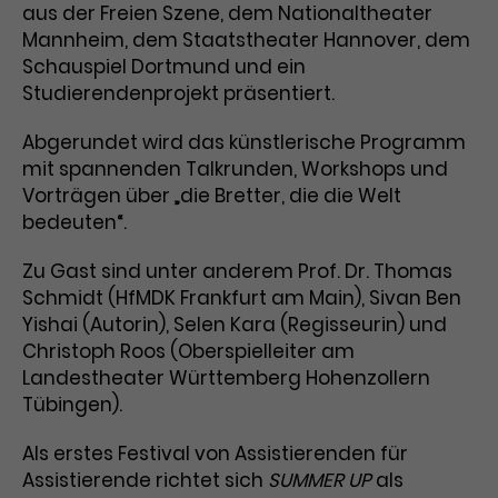
aus der Freien Szene, dem Nationaltheater
Laufzeit
3 Monate
Anbieter
Google Analytics
Mannheim, dem Staatstheater Hannover, dem
Schauspiel Dortmund und ein
Dieses Cookie wird verwendet, um
Laufzeit
1 Minute
Studierendenprojekt präsentiert.
Nutzerinteraktionen mit
Zweck
Werbeanzeigen zu messen und
Das ist ein von Google Analytics
Abgerundet wird das künstlerische Programm
Remarketing-Funktionen
gesetztes Cookie. Bestimmte
mit spannenden Talkrunden, Workshops und
bereitzustellen.
Daten werden nur maximal einmal
Vorträgen über „die Bretter, die die Welt
pro Minute an Google Analytics
Zweck
bedeuten“.
gesendet. Solange es gesetzt ist,
werden bestimmte
Zu Gast sind unter anderem Prof. Dr. Thomas
Datenübertragungen
Name
IDE
Schmidt (HfMDK Frankfurt am Main), Sivan Ben
unterbunden.
Yishai (Autorin), Selen Kara (Regisseurin) und
Anbieter
Google / DoubleClick
Christoph Roos (Oberspielleiter am
Landestheater Württemberg Hohenzollern
Laufzeit
1 Jahr
Tübingen).
Dieses Cookie dient der Anzeige
Als erstes Festival von Assistierenden für
personalisierter Werbung und
Zweck
misst die Wirksamkeit von
Assistierende richtet sich
SUMMER UP
als