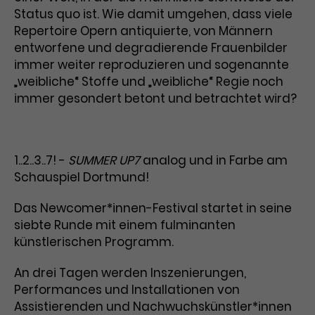
Status quo ist. Wie damit umgehen, dass viele
Laufzeit
1 Tag
Repertoire Opern antiquierte, von Männern
entworfene und degradierende Frauenbilder
Name
Dieses Cookie wird von Google
_gcl_aw
immer weiter reproduzieren und sogenannte
Analytics installiert. Das Cookie
„weibliche“ Stoffe und „weibliche“ Regie noch
Anbieter
Google Ads
wird verwendet, um Informationen
immer gesondert betont und betrachtet wird?
darüber zu speichern, wie
Laufzeit
3 Monate
Besucher*innen eine Website
nutzen, und hilft bei der Erstellung
Dieses Cookie speichert
Zweck
eines Analyseberichts über die
1..2..3..7! -
SUMMER UP7
analog und in Farbe am
Informationen zu Werbeklicks und
Performance der Website. Die
Schauspiel Dortmund!
Zweck
dient der Zuordnung von
erhobenen Daten umfassen in
Conversions zu Google Ads-
anonymisierter Form die Anzahl
Das Newcomer*innen-Festival startet in seine
Kampagnen.
der Besuche, die Quelle, aus der sie
siebte Runde mit einem fulminanten
stammen, und die besuchten
Seiten.
künstlerischen Programm.
An drei Tagen werden Inszenierungen,
Name
_gcl_dc
Performances und Installationen von
Anbieter
Google / DoubleClick
Assistierenden und Nachwuchskünstler*innen
Name
_gat_UA-63561367-1