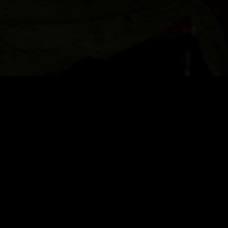
Fra
tage
Direkt zu den F