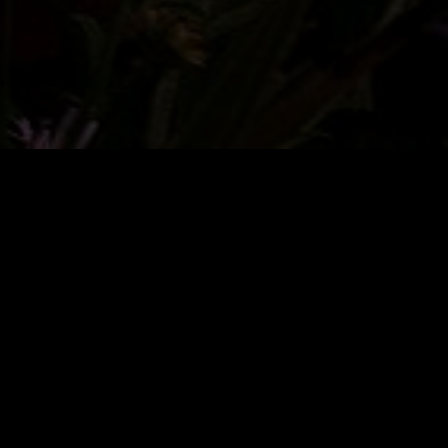
uen*Themen
rauen*ThemenTagen