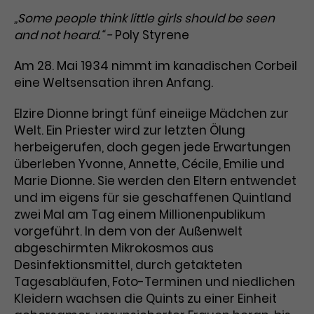
Benutzer*in wiedererkannt werden,
Marketing
„Some people think little girls should be seen
und es wird Zugang zu
Laufzeit
2 Jahre
and not heard.“ -
Poly Styrene
Diese Gruppe beinhaltet alle Scripte, die es uns
geschützten Bereichen gewährt.
ermöglichen die Leistung unserer
Dieses Cookie wird von Google
Werbekampagnen zu analysieren und
Am 28. Mai 1934 nimmt im kanadischen Corbeil
Conversions zu messen. Außerdem helfen sie
Analytics installiert. Das Cookie
uns dabei Werbeanzeigen und Inhalte besser auf
eine Weltsensation ihren Anfang.
wird verwendet, um
die Interessen unserer Nutzer abzustimmen.
Name
cookie_optin
Besucher*innen-, Sitzungs- und
Elzire Dionne bringt fünf eineiige Mädchen zur
Cookie-Informationen
Name
Kampagnendaten zu berechnen
_gcl_au
Welt. Ein Priester wird zur letzten Ölung
Anbieter
TYPO3
Zweck
und die Nutzung der Website für
herbeigerufen, doch gegen jede Erwartungen
Anbieter
Google Ads
den Analysebericht der Website zu
Laufzeit
1 Monat
überleben Yvonne, Annette, Cécile, Emilie und
verfolgen. Die Cookies speichern
Laufzeit
3 Monate
Marie Dionne. Sie werden den Eltern entwendet
Informationen anonym und weisen
Enthält die gewählten Tracking-
eine zufallsgenerierte Nummer zu,
und im eigens für sie geschaffenen Quintland
Zweck
Optin-Einstellungen.
Wird von Google verwendet, um
um Besuche zu erkennen.
zwei Mal am Tag einem Millionenpublikum
die Effizienz von Werbeanzeigen zu
vorgeführt. In dem von der Außenwelt
messen und Conversions zu
abgeschirmten Mikrokosmos aus
Zweck
speichern. Dieses Cookie hilft dabei
Desinfektionsmittel, durch getakteten
nachzuvollziehen, ob Nutzer über
Name
_gid
Tagesabläufen, Foto-Terminen und niedlichen
Google-Anzeigen auf unsere
Kleidern wachsen die Quints zu einer Einheit
Website gelangt sind.
Anbieter
Google Analytics