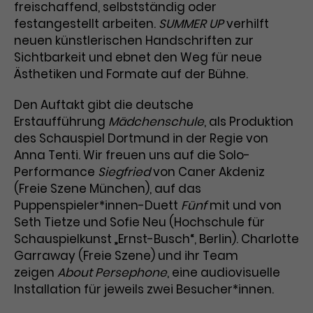
Werbekampagnen über
freischaffend, selbstständig oder
verschiedene Websites hinweg.
festangestellt arbeiten.
SUMMER UP
verhilft
neuen künstlerischen Handschriften zur
Sichtbarkeit und ebnet den Weg für neue
Ästhetiken und Formate auf der Bühne.
Den Auftakt gibt die deutsche
Erstaufführung
Mädchenschule
, als Produktion
des Schauspiel Dortmund in der Regie von
Anna Tenti. Wir freuen uns auf die Solo-
Performance
Siegfried
von Caner Akdeniz
(Freie Szene München), auf das
Puppenspieler*innen-Duett
Fünf
mit und von
Seth Tietze und Sofie Neu (Hochschule für
Schauspielkunst „Ernst-Busch“, Berlin). Charlotte
Garraway (Freie Szene) und ihr Team
zeigen
About Persephone
, eine audiovisuelle
Installation für jeweils zwei Besucher*innen.