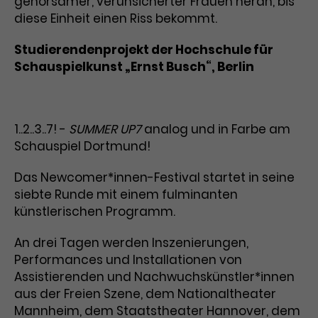
gehorsamer, verunsicherter Frauen heran, bis
diese Einheit einen Riss bekommt.
Laufzeit
1 Tag
Studierendenprojekt der Hochschule für
Name
Dieses Cookie wird von Google
_gcl_aw
Schauspielkunst „Ernst Busch“, Berlin
Analytics installiert. Das Cookie
Anbieter
Google Ads
wird verwendet, um Informationen
darüber zu speichern, wie
Laufzeit
3 Monate
Besucher*innen eine Website
1..2..3..7! -
SUMMER UP7
analog und in Farbe am
nutzen, und hilft bei der Erstellung
Schauspiel Dortmund!
Dieses Cookie speichert
Zweck
eines Analyseberichts über die
Informationen zu Werbeklicks und
Performance der Website. Die
Das Newcomer*innen-Festival startet in seine
Zweck
dient der Zuordnung von
erhobenen Daten umfassen in
siebte Runde mit einem fulminanten
Conversions zu Google Ads-
anonymisierter Form die Anzahl
Kampagnen.
künstlerischen Programm.
der Besuche, die Quelle, aus der sie
stammen, und die besuchten
An drei Tagen werden Inszenierungen,
Seiten.
Performances und Installationen von
Assistierenden und Nachwuchskünstler*innen
Name
_gcl_dc
aus der Freien Szene, dem Nationaltheater
Anbieter
Google / DoubleClick
Mannheim, dem Staatstheater Hannover, dem
Name
_gat_UA-63561367-1