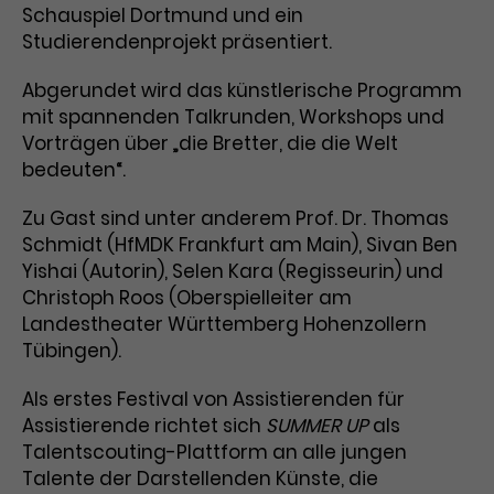
Schauspiel Dortmund und ein
Laufzeit
3 Monate
Anbieter
Google Analytics
Studierendenprojekt präsentiert.
Dieses Cookie wird verwendet, um
Laufzeit
1 Minute
Abgerundet wird das künstlerische Programm
Nutzerinteraktionen mit
mit spannenden Talkrunden, Workshops und
Zweck
Werbeanzeigen zu messen und
Das ist ein von Google Analytics
Vorträgen über „die Bretter, die die Welt
Remarketing-Funktionen
gesetztes Cookie. Bestimmte
bedeuten“.
bereitzustellen.
Daten werden nur maximal einmal
pro Minute an Google Analytics
Zweck
Zu Gast sind unter anderem Prof. Dr. Thomas
gesendet. Solange es gesetzt ist,
Schmidt (HfMDK Frankfurt am Main), Sivan Ben
werden bestimmte
Yishai (Autorin), Selen Kara (Regisseurin) und
Datenübertragungen
Name
IDE
Christoph Roos (Oberspielleiter am
unterbunden.
Landestheater Württemberg Hohenzollern
Anbieter
Google / DoubleClick
Tübingen).
Laufzeit
1 Jahr
Als erstes Festival von Assistierenden für
Assistierende richtet sich
Dieses Cookie dient der Anzeige
SUMMER UP
als
personalisierter Werbung und
Talentscouting-Plattform an alle jungen
Zweck
misst die Wirksamkeit von
Talente der Darstellenden Künste, die