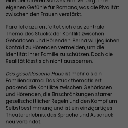
eine der älteren Schwestern, verbirgt ihre
eigenen Gefühle für Romano, was die Rivalität
Laufzeit
3 Monate
Anbieter
Google Analytics
zwischen den Frauen verstärkt.
Dieses Cookie wird verwendet, um
Laufzeit
1 Minute
Parallel dazu entfaltet sich das zentrale
Nutzerinteraktionen mit
Zweck
Werbeanzeigen zu messen und
Thema des Stücks: der Konflikt zwischen
Das ist ein von Google Analytics
Remarketing-Funktionen
Gehörlosen und Hörenden. Berna will jeglichen
gesetztes Cookie. Bestimmte
bereitzustellen.
Daten werden nur maximal einmal
Kontakt zu Hörenden vermeiden, um die
pro Minute an Google Analytics
Identität ihrer Familie zu schützen. Doch die
Zweck
gesendet. Solange es gesetzt ist,
Realität lässt sich nicht aussperren.
werden bestimmte
Datenübertragungen
Name
IDE
Das geschlossene Haus
ist mehr als ein
unterbunden.
Familiendrama. Das Stück thematisiert
Anbieter
Google / DoubleClick
packend die Konflikte zwischen Gehörlosen
und Hörenden, die Einschränkungen starrer
Laufzeit
1 Jahr
gesellschaftlicher Regeln und den Kampf um
Selbstbestimmung und ist ein einzigartiges
Dieses Cookie dient der Anzeige
Theatererlebnis, das Sprache und Ausdruck
personalisierter Werbung und
neu verbindet.
Zweck
misst die Wirksamkeit von