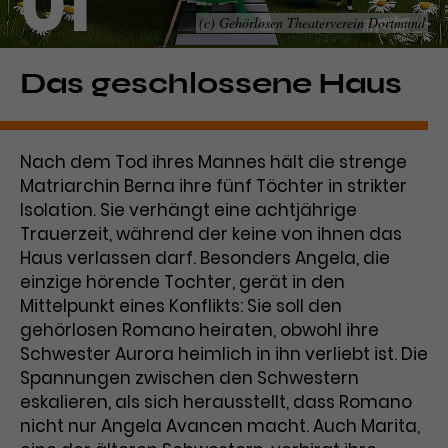
01
(c) Gehörlosen Theaterverein Dortmund
Laufzeit
1 Tag
Name
Dieses Cookie wird von Google
_gcl_aw
Das geschlossene Haus
Analytics installiert. Das Cookie
Anbieter
Google Ads
wird verwendet, um Informationen
darüber zu speichern, wie
Nach dem Tod ihres Mannes hält die strenge
Laufzeit
3 Monate
Besucher*innen eine Website
Matriarchin Berna ihre fünf Töchter in strikter
nutzen, und hilft bei der Erstellung
Dieses Cookie speichert
Isolation. Sie verhängt eine achtjährige
Zweck
eines Analyseberichts über die
Informationen zu Werbeklicks und
Performance der Website. Die
Trauerzeit, während der keine von ihnen das
Zweck
dient der Zuordnung von
erhobenen Daten umfassen in
Haus verlassen darf. Besonders Angela, die
Conversions zu Google Ads-
anonymisierter Form die Anzahl
einzige hörende Tochter, gerät in den
Kampagnen.
der Besuche, die Quelle, aus der sie
Mittelpunkt eines Konflikts: Sie soll den
stammen, und die besuchten
gehörlosen Romano heiraten, obwohl ihre
Seiten.
Schwester Aurora heimlich in ihn verliebt ist. Die
Spannungen zwischen den Schwestern
Name
_gcl_dc
eskalieren, als sich herausstellt, dass Romano
nicht nur Angela Avancen macht. Auch Marita,
Anbieter
Google / DoubleClick
Name
_gat_UA-63561367-1