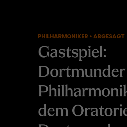
PHILHARMONIKER • ABGESAGT
Gastspiel:
Dortmunder
Philharmonik
dem Oratori