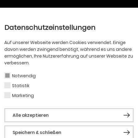
Ballett
Oper
nder
Philharmoniker
Scha
Datenschutzeinstellungen
Auf unserer Webseite werden Cookies verwendet. Einige
davon werden zwingend benötigt, während es uns andere
ermöglichen, Ihre Nutzererfahrung auf unserer Webseite zu
verbessern.
Notwendig
Statistik
Marketing
Alle akzeptieren
Speichern & schließen