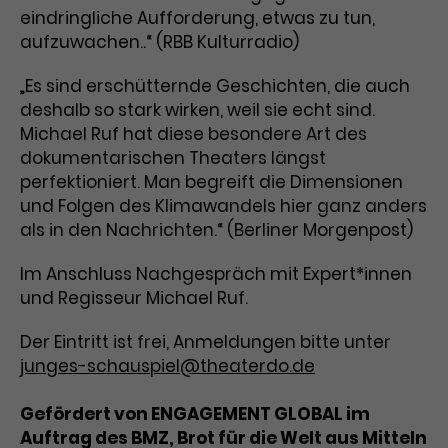
eindringliche Aufforderung, etwas zu tun,
Laufzeit
3 Monate
Anbieter
Google Analytics
aufzuwachen..“ (RBB Kulturradio)
Dieses Cookie wird verwendet, um
Laufzeit
1 Minute
„Es sind erschütternde Geschichten, die auch
Nutzerinteraktionen mit
deshalb so stark wirken, weil sie echt sind.
Zweck
Werbeanzeigen zu messen und
Das ist ein von Google Analytics
Michael Ruf hat diese besondere Art des
Remarketing-Funktionen
gesetztes Cookie. Bestimmte
dokumentarischen Theaters längst
bereitzustellen.
Daten werden nur maximal einmal
perfektioniert. Man begreift die Dimensionen
pro Minute an Google Analytics
Zweck
und Folgen des Klimawandels hier ganz anders
gesendet. Solange es gesetzt ist,
als in den Nachrichten.“ (Berliner Morgenpost)
werden bestimmte
Datenübertragungen
Name
IDE
Im Anschluss Nachgespräch mit Expert*innen
unterbunden.
und Regisseur Michael Ruf.
Anbieter
Google / DoubleClick
Der Eintritt ist frei, Anmeldungen bitte unter
Laufzeit
1 Jahr
junges-schauspiel@theaterdo.de
Dieses Cookie dient der Anzeige
personalisierter Werbung und
Gefördert von ENGAGEMENT GLOBAL im
Zweck
misst die Wirksamkeit von
Auftrag des BMZ, Brot für die Welt aus Mitteln