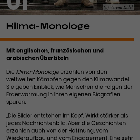
01
(c) Verena Eidel
Laufzeit
1 Tag
Name
Dieses Cookie wird von Google
_gcl_aw
Klima-Monologe
Analytics installiert. Das Cookie
Anbieter
Google Ads
wird verwendet, um Informationen
darüber zu speichern, wie
Mit englischen, französischen und
Laufzeit
3 Monate
Besucher*innen eine Website
arabischen Übertiteln
nutzen, und hilft bei der Erstellung
Dieses Cookie speichert
Zweck
eines Analyseberichts über die
Die
Klima-Monologe
Informationen zu Werbeklicks und
erzählen von den
Performance der Website. Die
Zweck
dient der Zuordnung von
weltweiten Kämpfen gegen den Klimawandel.
erhobenen Daten umfassen in
Conversions zu Google Ads-
anonymisierter Form die Anzahl
Sie geben Einblick, wie Menschen die Folgen der
Kampagnen.
der Besuche, die Quelle, aus der sie
Erderwärmung in ihren eigenen Biografien
stammen, und die besuchten
spüren.
Seiten.
„Die Bilder entstehen im Kopf. Wirkt stärker als
Name
_gcl_dc
jedes Nachrichtenbild. Aber die Geschichten
erzählen auch von der Hoffnung, vom
Anbieter
Google / DoubleClick
Name
_gat_UA-63561367-1
Wiederaufbau und vom Engagement. Eine sehr