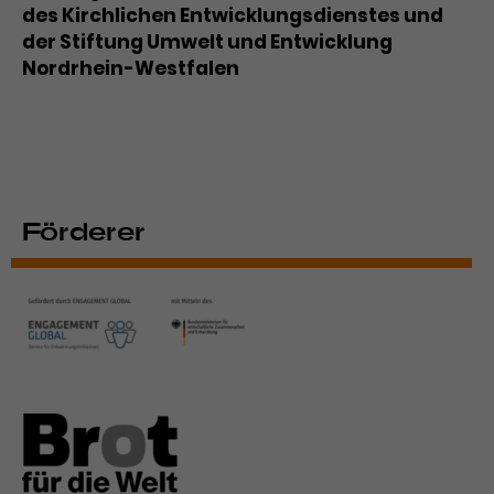
Werbekampagnen über
des Kirchlichen Entwicklungsdienstes und
verschiedene Websites hinweg.
der Stiftung Umwelt und Entwicklung
Nordrhein-Westfalen
Förderer