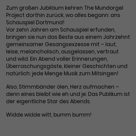
Benutzer*in wiedererkannt werden,
Marketing
Zum großen Jubiläum kehren The Mundorgel
und es wird Zugang zu
Laufzeit
2 Jahre
Project dorthin zurück, wo alles begann: ans
Diese Gruppe beinhaltet alle Scripte, die es uns
geschützten Bereichen gewährt.
ermöglichen die Leistung unserer
Schauspiel Dortmund!
Dieses Cookie wird von Google
Werbekampagnen zu analysieren und
Vor zehn Jahren am Schauspiel erfunden,
Conversions zu messen. Außerdem helfen sie
Analytics installiert. Das Cookie
uns dabei Werbeanzeigen und Inhalte besser auf
bringen sie nun das Beste aus einem Jahrzehnt
wird verwendet, um
die Interessen unserer Nutzer abzustimmen.
gemeinsamer Gesangsexzesse mit – laut,
Name
cookie_optin
Besucher*innen-, Sitzungs- und
leise, melancholisch, ausgelassen, vertraut
Cookie-Informationen
Name
Kampagnendaten zu berechnen
_gcl_au
Anbieter
TYPO3
Zweck
und die Nutzung der Website für
und wild. Ein Abend voller Erinnerungen,
Anbieter
Google Ads
den Analysebericht der Website zu
Überraschungsgäste, kleiner Geschichten und
Laufzeit
1 Monat
verfolgen. Die Cookies speichern
natürlich: jede Menge Musik zum Mitsingen!
Laufzeit
3 Monate
Informationen anonym und weisen
Enthält die gewählten Tracking-
eine zufallsgenerierte Nummer zu,
Also, Stimmbänder ölen, Herz aufmachen –
Zweck
Optin-Einstellungen.
Wird von Google verwendet, um
um Besuche zu erkennen.
denn eines bleibt wie eh und je: Das Publikum ist
die Effizienz von Werbeanzeigen zu
der eigentliche Star des Abends.
messen und Conversions zu
Zweck
speichern. Dieses Cookie hilft dabei
Widde widde witt, bumm bumm!
nachzuvollziehen, ob Nutzer über
Name
_gid
Google-Anzeigen auf unsere
Website gelangt sind.
Anbieter
Google Analytics