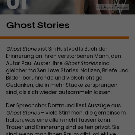
01
(c) Jonas Fromme
Laufzeit
1 Tag
Name
Dieses Cookie wird von Google
_gcl_aw
Ghost Stories
Analytics installiert. Das Cookie
Anbieter
Google Ads
wird verwendet, um Informationen
darüber zu speichern, wie
Ghost Stories
ist Siri Hustvedts Buch der
Laufzeit
3 Monate
Besucher*innen eine Website
Erinnerung an ihren verstorbenen Mann, den
nutzen, und hilft bei der Erstellung
Dieses Cookie speichert
Autor Paul Auster. Ihre
Ghost Stories
sind
Zweck
eines Analyseberichts über die
Informationen zu Werbeklicks und
Performance der Website. Die
gleichermaßen Love Stories: Notizen, Briefe und
Zweck
dient der Zuordnung von
erhobenen Daten umfassen in
Bilder, berührende und vielschichtige
Conversions zu Google Ads-
anonymisierter Form die Anzahl
Gedanken, die in mehr Stücke zersprungen
Kampagnen.
der Besuche, die Quelle, aus der sie
sind, als sich wieder aufsammeln lassen.
stammen, und die besuchten
Seiten.
Der Sprechchor Dortmund liest Auszüge aus
Ghost Stories
– viele Stimmen, die gemeinsam
Name
_gcl_dc
halten, was eine allein nicht fassen kann.
Trauer und Erinnerung sind selten privat. Sie
Anbieter
Google / DoubleClick
Name
_gat_UA-63561367-1
sind, wenn man ihnen Raum gibt, kollektive