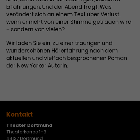
Erfahrungen. Und der Abend fragt: Was
Laufzeit
3 Monate
Anbieter
Google Analytics
verändert sich an einem Text über Verlust,
wenn er nicht von einer Stimme getragen wird
Dieses Cookie wird verwendet, um
Laufzeit
1 Minute
– sondern von vielen?
Nutzerinteraktionen mit
Zweck
Werbeanzeigen zu messen und
Das ist ein von Google Analytics
Wir laden Sie ein, zu einer traurigen und
Remarketing-Funktionen
gesetztes Cookie. Bestimmte
bereitzustellen.
wunderschönen Hörerfahrung nach dem
Daten werden nur maximal einmal
aktuellen und vielfach besprochenen Roman
pro Minute an Google Analytics
Zweck
gesendet. Solange es gesetzt ist,
der New Yorker Autorin.
werden bestimmte
Datenübertragungen
Name
IDE
unterbunden.
Anbieter
Google / DoubleClick
Laufzeit
1 Jahr
Kontakt
Dieses Cookie dient der Anzeige
Theater Dortmund
personalisierter Werbung und
Theaterkarree 1 -3
Zweck
misst die Wirksamkeit von
44137 Dortmund