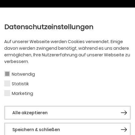
Ballett
Oper
nder
Philharmoniker
Scha
Datenschutzeinstellungen
Auf unserer Webseite werden Cookies verwendet. Einige
davon werden zwingend benötigt, während es uns andere
ermöglichen, Ihre Nutzererfahrung auf unserer Webseite zu
verbessern.
Notwendig
Statistik
Marketing
Alle akzeptieren
Speichern & schließen