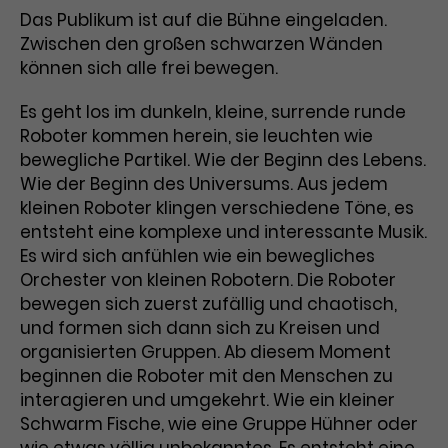
Benutzer*in wiedererkannt werden,
Marketing
Das Publikum ist auf die Bühne eingeladen.
und es wird Zugang zu
Laufzeit
2 Jahre
Zwischen den großen schwarzen Wänden
Diese Gruppe beinhaltet alle Scripte, die es uns
geschützten Bereichen gewährt.
ermöglichen die Leistung unserer
können sich alle frei bewegen.
Dieses Cookie wird von Google
Werbekampagnen zu analysieren und
Conversions zu messen. Außerdem helfen sie
Analytics installiert. Das Cookie
Es geht los im dunkeln, kleine, surrende runde
uns dabei Werbeanzeigen und Inhalte besser auf
wird verwendet, um
die Interessen unserer Nutzer abzustimmen.
Roboter kommen herein, sie leuchten wie
Name
cookie_optin
Besucher*innen-, Sitzungs- und
bewegliche Partikel. Wie der Beginn des Lebens.
Cookie-Informationen
Name
Kampagnendaten zu berechnen
_gcl_au
Wie der Beginn des Universums. Aus jedem
Anbieter
TYPO3
Zweck
und die Nutzung der Website für
kleinen Roboter klingen verschiedene Töne, es
Anbieter
Google Ads
den Analysebericht der Website zu
entsteht eine komplexe und interessante Musik.
Laufzeit
1 Monat
verfolgen. Die Cookies speichern
Es wird sich anfühlen wie ein bewegliches
Laufzeit
3 Monate
Informationen anonym und weisen
Enthält die gewählten Tracking-
Orchester von kleinen Robotern. Die Roboter
eine zufallsgenerierte Nummer zu,
Zweck
Optin-Einstellungen.
Wird von Google verwendet, um
um Besuche zu erkennen.
bewegen sich zuerst zufällig und chaotisch,
die Effizienz von Werbeanzeigen zu
und formen sich dann sich zu Kreisen und
messen und Conversions zu
organisierten Gruppen. Ab diesem Moment
Zweck
speichern. Dieses Cookie hilft dabei
beginnen die Roboter mit den Menschen zu
nachzuvollziehen, ob Nutzer über
Name
_gid
interagieren und umgekehrt. Wie ein kleiner
Google-Anzeigen auf unsere
Schwarm Fische, wie eine Gruppe Hühner oder
Website gelangt sind.
Anbieter
Google Analytics