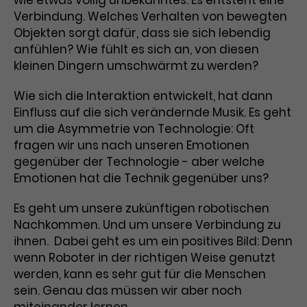
wie etwas völlig unbekanntes. Es entsteht eine
Verbindung. Welches Verhalten von bewegten
Laufzeit
1 Tag
Objekten sorgt dafür, dass sie sich lebendig
anfühlen? Wie fühlt es sich an, von diesen
Name
Dieses Cookie wird von Google
_gcl_aw
kleinen Dingern umschwärmt zu werden?
Analytics installiert. Das Cookie
Anbieter
Google Ads
wird verwendet, um Informationen
Wie sich die Interaktion entwickelt, hat dann
darüber zu speichern, wie
Einfluss auf die sich verändernde Musik. Es geht
Laufzeit
3 Monate
Besucher*innen eine Website
um die Asymmetrie von Technologie: Oft
nutzen, und hilft bei der Erstellung
Dieses Cookie speichert
Zweck
eines Analyseberichts über die
fragen wir uns nach unseren Emotionen
Informationen zu Werbeklicks und
Performance der Website. Die
gegenüber der Technologie - aber welche
Zweck
dient der Zuordnung von
erhobenen Daten umfassen in
Emotionen hat die Technik gegenüber uns?
Conversions zu Google Ads-
anonymisierter Form die Anzahl
Kampagnen.
der Besuche, die Quelle, aus der sie
Es geht um unsere zukünftigen robotischen
stammen, und die besuchten
Nachkommen. Und um unsere Verbindung zu
Seiten.
ihnen. Dabei geht es um ein positives Bild: Denn
wenn Roboter in der richtigen Weise genutzt
Name
_gcl_dc
werden, kann es sehr gut für die Menschen
sein. Genau das müssen wir aber noch
Anbieter
Google / DoubleClick
Name
_gat_UA-63561367-1