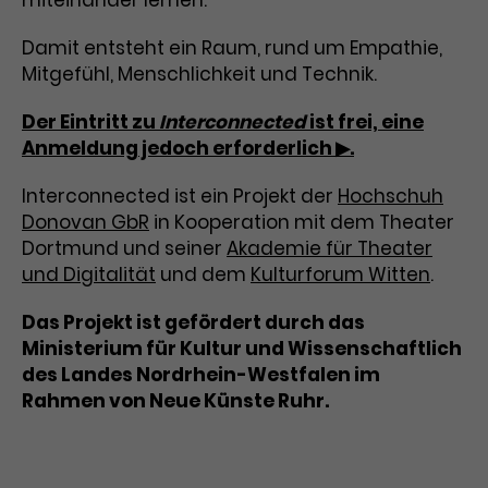
miteinander lernen.
Laufzeit
3 Monate
Anbieter
Google Analytics
Damit entsteht ein Raum, rund um Empathie,
Mitgefühl, Menschlichkeit und Technik.
Dieses Cookie wird verwendet, um
Laufzeit
1 Minute
Nutzerinteraktionen mit
Der Eintritt zu
Interconnected
ist frei, eine
Zweck
Werbeanzeigen zu messen und
Das ist ein von Google Analytics
Anmeldung jedoch erforderlich ▶.
Remarketing-Funktionen
gesetztes Cookie. Bestimmte
bereitzustellen.
Daten werden nur maximal einmal
Interconnected ist ein Projekt der
Hochschuh
pro Minute an Google Analytics
Zweck
Donovan GbR
in Kooperation mit dem Theater
gesendet. Solange es gesetzt ist,
Dortmund und seiner
Akademie für Theater
werden bestimmte
und Digitalität
Datenübertragungen
und dem
Kulturforum Witten
.
Name
IDE
unterbunden.
Das Projekt ist gefördert durch das
Anbieter
Google / DoubleClick
Ministerium für Kultur und Wissenschaftlich
Laufzeit
1 Jahr
des Landes Nordrhein-Westfalen im
Rahmen von Neue Künste Ruhr.
Dieses Cookie dient der Anzeige
personalisierter Werbung und
Zweck
misst die Wirksamkeit von