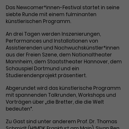
Das Newcomer*innen-Festival startet in seine
Laufzeit
1 Tag
siebte Runde mit einem fulminanten
künstlerischen Programm.
Name
Dieses Cookie wird von Google
_gcl_aw
Analytics installiert. Das Cookie
An drei Tagen werden Inszenierungen,
Anbieter
Google Ads
wird verwendet, um Informationen
Performances und Installationen von
darüber zu speichern, wie
Laufzeit
3 Monate
Assistierenden und Nachwuchskünstler*innen
Besucher*innen eine Website
nutzen, und hilft bei der Erstellung
aus der Freien Szene, dem Nationaltheater
Dieses Cookie speichert
Zweck
eines Analyseberichts über die
Mannheim, dem Staatstheater Hannover, dem
Informationen zu Werbeklicks und
Performance der Website. Die
Schauspiel Dortmund und ein
Zweck
dient der Zuordnung von
erhobenen Daten umfassen in
Studierendenprojekt präsentiert.
Conversions zu Google Ads-
anonymisierter Form die Anzahl
Kampagnen.
der Besuche, die Quelle, aus der sie
Abgerundet wird das künstlerische Programm
stammen, und die besuchten
mit spannenden Talkrunden, Workshops und
Seiten.
Vorträgen über „die Bretter, die die Welt
bedeuten“.
Name
_gcl_dc
Zu Gast sind unter anderem Prof. Dr. Thomas
Anbieter
Google / DoubleClick
Name
_gat_UA-63561367-1
Schmidt (HfMDK Frankfurt am Main), Sivan Ben