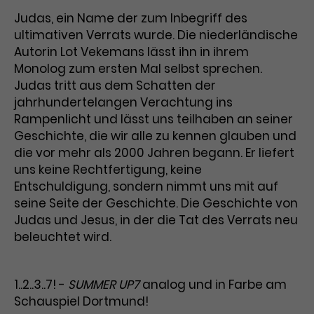
Benutzer*in wiedererkannt werden,
Marketing
Judas, ein Name der zum Inbegriff des
und es wird Zugang zu
Laufzeit
2 Jahre
ultimativen Verrats wurde. Die niederländische
Diese Gruppe beinhaltet alle Scripte, die es uns
geschützten Bereichen gewährt.
ermöglichen die Leistung unserer
Autorin Lot Vekemans lässt ihn in ihrem
Dieses Cookie wird von Google
Werbekampagnen zu analysieren und
Monolog zum ersten Mal selbst sprechen.
Conversions zu messen. Außerdem helfen sie
Analytics installiert. Das Cookie
uns dabei Werbeanzeigen und Inhalte besser auf
Judas tritt aus dem Schatten der
wird verwendet, um
die Interessen unserer Nutzer abzustimmen.
jahrhundertelangen Verachtung ins
Name
cookie_optin
Besucher*innen-, Sitzungs- und
Rampenlicht und lässt uns teilhaben an seiner
Cookie-Informationen
Name
Kampagnendaten zu berechnen
_gcl_au
Anbieter
TYPO3
Zweck
und die Nutzung der Website für
Geschichte, die wir alle zu kennen glauben und
Anbieter
Google Ads
den Analysebericht der Website zu
die vor mehr als 2000 Jahren begann. Er liefert
Laufzeit
1 Monat
verfolgen. Die Cookies speichern
uns keine Rechtfertigung, keine
Laufzeit
3 Monate
Informationen anonym und weisen
Entschuldigung, sondern nimmt uns mit auf
Enthält die gewählten Tracking-
eine zufallsgenerierte Nummer zu,
Zweck
seine Seite der Geschichte. Die Geschichte von
Optin-Einstellungen.
Wird von Google verwendet, um
um Besuche zu erkennen.
Judas und Jesus, in der die Tat des Verrats neu
die Effizienz von Werbeanzeigen zu
beleuchtet wird.
messen und Conversions zu
Zweck
speichern. Dieses Cookie hilft dabei
nachzuvollziehen, ob Nutzer über
Name
_gid
1..2..3..7! -
SUMMER UP7
analog und in Farbe am
Google-Anzeigen auf unsere
Schauspiel Dortmund!
Website gelangt sind.
Anbieter
Google Analytics