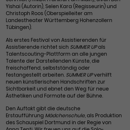
Yishai (Autorin), Selen Kara (Regisseurin) und
Laufzeit
3 Monate
Anbieter
Google Analytics
Christoph Roos (Oberspielleiter am
Landestheater Württemberg Hohenzollern
Dieses Cookie wird verwendet, um
Laufzeit
1 Minute
Tübingen).
Nutzerinteraktionen mit
Zweck
Werbeanzeigen zu messen und
Das ist ein von Google Analytics
Als erstes Festival von Assistierenden für
Remarketing-Funktionen
gesetztes Cookie. Bestimmte
bereitzustellen.
Assistierende richtet sich
SUMMER UP
als
Daten werden nur maximal einmal
Talentscouting-Plattform an alle jungen
pro Minute an Google Analytics
Zweck
gesendet. Solange es gesetzt ist,
Talente der Darstellenden Künste, die
werden bestimmte
freischaffend, selbstständig oder
Datenübertragungen
Name
IDE
festangestellt arbeiten.
SUMMER UP
verhilft
unterbunden.
neuen künstlerischen Handschriften zur
Anbieter
Google / DoubleClick
Sichtbarkeit und ebnet den Weg für neue
Ästhetiken und Formate auf der Bühne.
Laufzeit
1 Jahr
Den Auftakt gibt die deutsche
Dieses Cookie dient der Anzeige
Erstaufführung
Mädchenschule
, als Produktion
personalisierter Werbung und
des Schauspiel Dortmund in der Regie von
Zweck
misst die Wirksamkeit von
Anna Tenti. Wir freuen uns auf die Solo-