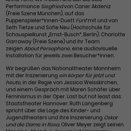
Werbekampagnen über
Performance
Siegfried
von Caner Akdeniz
verschiedene Websites hinweg.
(Freie Szene München), auf das
Puppenspieler*innen-Duett
Fünf
mit und von
Seth Tietze und Sofie Neu (Hochschule für
Schauspielkunst „Ernst-Busch“, Berlin). Charlotte
Garraway (Freie Szene) und ihr Team
zeigen
About Persephone
, eine audiovisuelle
Installation für jeweils zwei Besucher*innen.
Wir begrüßen das Nationaltheater Mannheim
mit der Inszenierung
ein körper für jetzt und
heute,
in der Regie von Jessica Weisskirchen,
und einem Gespräch mit Maren Schäfer über
Feminismus in der Oper. Last but not least das
Staatstheater Hannover: Ruth Langenberg
spricht über die Lage des Kinder- und
Jugendtheaters und ihre Inszenierung
Oskar
und die Dame in Rosa.
Oliver Meyer zeigt seinen