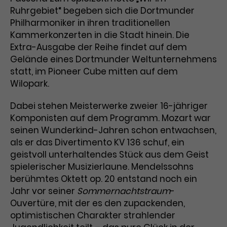
Ruhrgebiet“ begeben sich die Dortmunder
Laufzeit
3 Monate
Anbieter
Google Analytics
Philharmoniker in ihren traditionellen
Kammerkonzerten in die Stadt hinein. Die
Dieses Cookie wird verwendet, um
Laufzeit
1 Minute
Extra-Ausgabe der Reihe findet auf dem
Nutzerinteraktionen mit
Gelände eines Dortmunder Weltunternehmens
Zweck
Werbeanzeigen zu messen und
Das ist ein von Google Analytics
Remarketing-Funktionen
statt, im Pioneer Cube mitten auf dem
gesetztes Cookie. Bestimmte
bereitzustellen.
Daten werden nur maximal einmal
Wilopark.
pro Minute an Google Analytics
Zweck
gesendet. Solange es gesetzt ist,
Dabei stehen Meisterwerke zweier 16-jähriger
werden bestimmte
Komponisten auf dem Programm. Mozart war
Datenübertragungen
seinen Wunderkind-Jahren schon entwachsen,
Name
IDE
unterbunden.
als er das Divertimento KV 136 schuf, ein
Anbieter
Google / DoubleClick
geistvoll unterhaltendes Stück aus dem Geist
spielerischer Musizierlaune. Mendelssohns
Laufzeit
1 Jahr
berühmtes Oktett op. 20 entstand noch ein
Jahr vor seiner
Sommernachtstraum
-
Dieses Cookie dient der Anzeige
Ouvertüre, mit der es den zupackenden,
personalisierter Werbung und
optimistischen Charakter strahlender
Zweck
misst die Wirksamkeit von