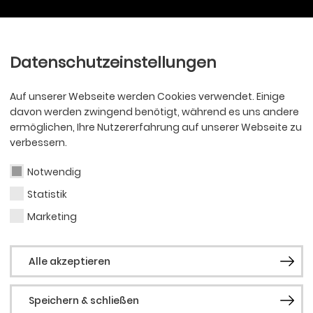
Ballett
Oper
nder
Philharmoniker
Scha
Datenschutzeinstellungen
Auf unserer Webseite werden Cookies verwendet. Einige
davon werden zwingend benötigt, während es uns andere
ermöglichen, Ihre Nutzererfahrung auf unserer Webseite zu
verbessern.
Notwendig
Statistik
Marketing
Alle akzeptieren
Speichern & schließen