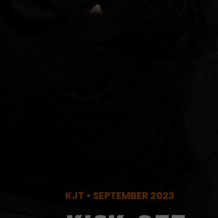
KJT • SEPTEMBER 2023