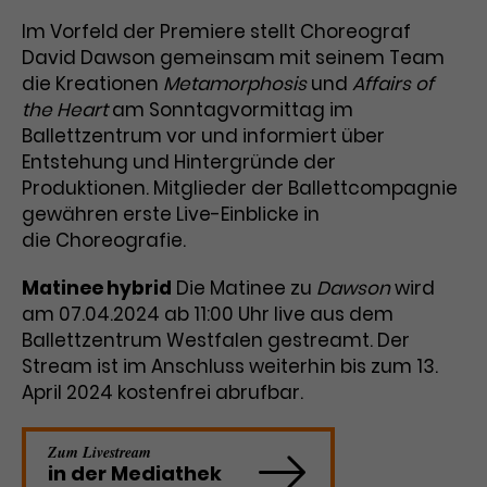
Benutzer*in wiedererkannt werden,
Marketing
Im Vorfeld der Premiere stellt Choreograf
und es wird Zugang zu
Laufzeit
2 Jahre
Diese Gruppe beinhaltet alle Scripte, die es uns
geschützten Bereichen gewährt.
David Dawson gemeinsam mit seinem Team
ermöglichen die Leistung unserer
die Kreationen
Metamorphosis
und
Affairs of
Dieses Cookie wird von Google
Werbekampagnen zu analysieren und
Conversions zu messen. Außerdem helfen sie
the Heart
am Sonntagvormittag im
Analytics installiert. Das Cookie
uns dabei Werbeanzeigen und Inhalte besser auf
Ballettzentrum vor und informiert über
wird verwendet, um
die Interessen unserer Nutzer abzustimmen.
Name
cookie_optin
Besucher*innen-, Sitzungs- und
Entstehung und Hintergründe der
Cookie-Informationen
Name
Kampagnendaten zu berechnen
_gcl_au
Produktionen. Mitglieder der Ballettcompagnie
Anbieter
TYPO3
Zweck
und die Nutzung der Website für
gewähren erste Live-Einblicke in
Anbieter
Google Ads
den Analysebericht der Website zu
die Choreografie.
Laufzeit
1 Monat
verfolgen. Die Cookies speichern
Laufzeit
3 Monate
Informationen anonym und weisen
Matinee hybrid
Die Matinee zu
Dawson
wird
Enthält die gewählten Tracking-
eine zufallsgenerierte Nummer zu,
Zweck
am 07.04.2024 ab 11:00 Uhr live aus dem
Optin-Einstellungen.
Wird von Google verwendet, um
um Besuche zu erkennen.
Ballettzentrum Westfalen gestreamt. Der
die Effizienz von Werbeanzeigen zu
Stream ist im Anschluss weiterhin bis zum 13.
messen und Conversions zu
April 2024 kostenfrei abrufbar.
Zweck
speichern. Dieses Cookie hilft dabei
nachzuvollziehen, ob Nutzer über
Name
_gid
Google-Anzeigen auf unsere
Zum Livestream
Website gelangt sind.
in der Mediathek
Anbieter
Google Analytics