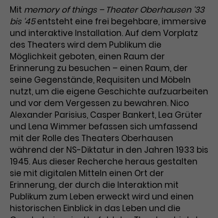
Benutzer*in wiedererkannt werden,
Marketing
Mit
memory of things – Theater Oberhausen ‘33
und es wird Zugang zu
Laufzeit
2 Jahre
bis ‘45
entsteht eine frei begehbare, immersive
Diese Gruppe beinhaltet alle Scripte, die es uns
geschützten Bereichen gewährt.
ermöglichen die Leistung unserer
und interaktive Installation. Auf dem Vorplatz
Dieses Cookie wird von Google
Werbekampagnen zu analysieren und
des Theaters wird dem Publikum die
Conversions zu messen. Außerdem helfen sie
Analytics installiert. Das Cookie
uns dabei Werbeanzeigen und Inhalte besser auf
Möglichkeit geboten, einen Raum der
wird verwendet, um
die Interessen unserer Nutzer abzustimmen.
Erinnerung zu besuchen – einen Raum, der
Name
cookie_optin
Besucher*innen-, Sitzungs- und
seine Gegenstände, Requisiten und Möbeln
Cookie-Informationen
Name
Kampagnendaten zu berechnen
_gcl_au
nutzt, um die eigene Geschichte aufzuarbeiten
Anbieter
TYPO3
Zweck
und die Nutzung der Website für
und vor dem Vergessen zu bewahren. Nico
Anbieter
Google Ads
den Analysebericht der Website zu
Laufzeit
1 Monat
Alexander Parisius, Casper Bankert, Lea Grüter
verfolgen. Die Cookies speichern
Laufzeit
3 Monate
Informationen anonym und weisen
und Lena Wimmer befassen sich umfassend
Enthält die gewählten Tracking-
eine zufallsgenerierte Nummer zu,
mit der Rolle des Theaters Oberhausen
Zweck
Optin-Einstellungen.
Wird von Google verwendet, um
um Besuche zu erkennen.
während der NS-Diktatur in den Jahren 1933 bis
die Effizienz von Werbeanzeigen zu
1945. Aus dieser Recherche heraus gestalten
messen und Conversions zu
sie mit digitalen Mitteln einen Ort der
Zweck
speichern. Dieses Cookie hilft dabei
Erinnerung, der durch die Interaktion mit
nachzuvollziehen, ob Nutzer über
Name
_gid
Publikum zum Leben erweckt wird und einen
Google-Anzeigen auf unsere
historischen Einblick in das Leben und die
Website gelangt sind.
Anbieter
Google Analytics