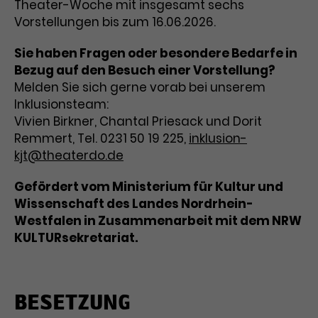
Theater-Woche mit insgesamt sechs
Laufzeit
3 Monate
Vorstellungen bis zum 16.06.2026.
Anbieter
Google Analytics
Dieses Cookie wird verwendet, um
Sie haben Fragen oder besondere Bedarfe in
Laufzeit
1 Minute
Nutzerinteraktionen mit
Bezug auf den Besuch einer Vorstellung?
Zweck
Werbeanzeigen zu messen und
Das ist ein von Google Analytics
Melden Sie sich gerne vorab bei unserem
Remarketing-Funktionen
gesetztes Cookie. Bestimmte
Inklusionsteam:
bereitzustellen.
Daten werden nur maximal einmal
Vivien Birkner, Chantal Priesack und Dorit
pro Minute an Google Analytics
Remmert, Tel. 0231 50 19 225,
inklusion-
Zweck
gesendet. Solange es gesetzt ist,
kjt@theaterdo.de
werden bestimmte
Datenübertragungen
Name
IDE
Gefördert vom Ministerium für Kultur und
unterbunden.
Wissenschaft des Landes Nordrhein-
Anbieter
Google / DoubleClick
Westfalen in Zusammenarbeit mit dem NRW
KULTURsekretariat.
Laufzeit
1 Jahr
Dieses Cookie dient der Anzeige
personalisierter Werbung und
BESETZUNG
Zweck
misst die Wirksamkeit von