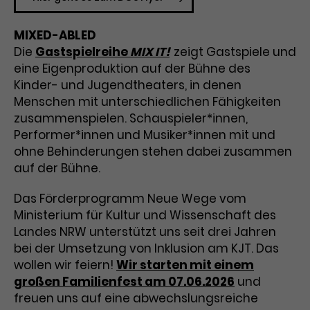
Laufzeit
1 Tag
MIXED-ABLED
Die
Gastspielreihe
MIX IT!
zeigt Gastspiele und
Name
Dieses Cookie wird von Google
_gcl_aw
eine Eigenproduktion auf der Bühne des
Analytics installiert. Das Cookie
Anbieter
Google Ads
Kinder- und Jugendtheaters, in denen
wird verwendet, um Informationen
darüber zu speichern, wie
Menschen mit unterschiedlichen Fähigkeiten
Laufzeit
3 Monate
Besucher*innen eine Website
zusammenspielen. Schauspieler*innen,
nutzen, und hilft bei der Erstellung
Performer*innen und Musiker*innen mit und
Dieses Cookie speichert
Zweck
eines Analyseberichts über die
ohne Behinderungen stehen dabei zusammen
Informationen zu Werbeklicks und
Performance der Website. Die
auf der Bühne.
Zweck
dient der Zuordnung von
erhobenen Daten umfassen in
Conversions zu Google Ads-
anonymisierter Form die Anzahl
Das Förderprogramm Neue Wege vom
Kampagnen.
der Besuche, die Quelle, aus der sie
Ministerium für Kultur und Wissenschaft des
stammen, und die besuchten
Landes NRW unterstützt uns seit drei Jahren
Seiten.
bei der Umsetzung von Inklusion am KJT. Das
wollen wir feiern!
Wir starten mit einem
Name
_gcl_dc
großen Familienfest am 07.06.2026
und
freuen uns auf eine abwechslungsreiche
Anbieter
Google / DoubleClick
Name
_gat_UA-63561367-1