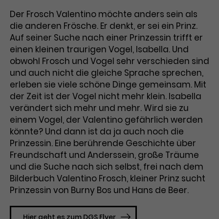
Benutzer*in wiedererkannt werden,
Marketing
Der Frosch Valentino möchte anders sein als
und es wird Zugang zu
Laufzeit
2 Jahre
Diese Gruppe beinhaltet alle Scripte, die es uns
geschützten Bereichen gewährt.
die anderen Frösche. Er denkt, er sei ein Prinz.
ermöglichen die Leistung unserer
Auf seiner Suche nach einer Prinzessin trifft er
Dieses Cookie wird von Google
Werbekampagnen zu analysieren und
Conversions zu messen. Außerdem helfen sie
einen kleinen traurigen Vogel, Isabella. Und
Analytics installiert. Das Cookie
uns dabei Werbeanzeigen und Inhalte besser auf
obwohl Frosch und Vogel sehr verschieden sind
wird verwendet, um
die Interessen unserer Nutzer abzustimmen.
Name
cookie_optin
Besucher*innen-, Sitzungs- und
und auch nicht die gleiche Sprache sprechen,
Cookie-Informationen
Name
Kampagnendaten zu berechnen
_gcl_au
erleben sie viele schöne Dinge gemeinsam. Mit
Anbieter
TYPO3
Zweck
und die Nutzung der Website für
der Zeit ist der Vogel nicht mehr klein. Isabella
Anbieter
Google Ads
den Analysebericht der Website zu
verändert sich mehr und mehr. Wird sie zu
Laufzeit
1 Monat
verfolgen. Die Cookies speichern
einem Vogel, der Valentino gefährlich werden
Laufzeit
3 Monate
Informationen anonym und weisen
könnte? Und dann ist da ja auch noch die
Enthält die gewählten Tracking-
eine zufallsgenerierte Nummer zu,
Zweck
Prinzessin. Eine berührende Geschichte über
Optin-Einstellungen.
Wird von Google verwendet, um
um Besuche zu erkennen.
Freundschaft und Anderssein, große Träume
die Effizienz von Werbeanzeigen zu
und die Suche nach sich selbst, frei nach dem
messen und Conversions zu
Bilderbuch Valentino Frosch, kleiner Prinz sucht
Zweck
speichern. Dieses Cookie hilft dabei
nachzuvollziehen, ob Nutzer über
Prinzessin von Burny Bos und Hans de Beer.
Name
_gid
Google-Anzeigen auf unsere
Website gelangt sind.
Anbieter
Google Analytics
Hier geht es zum DGS Flyer