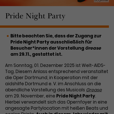
Laufzeit
1 Tag
Pride Night Party
Name
Dieses Cookie wird von Google
_gcl_aw
Analytics installiert. Das Cookie
Anbieter
Google Ads
wird verwendet, um Informationen
Bitte beachten Sie, dass der Zugang zur
darüber zu speichern, wie
Pride Night Party ausschließlich für
Laufzeit
3 Monate
Besucher*innen eine Website
Besucher*innen der Vorstellung
nutzen, und hilft bei der Erstellung
Grease
Dieses Cookie speichert
Zweck
eines Analyseberichts über die
am 29.11., gestattet ist.
Informationen zu Werbeklicks und
Performance der Website. Die
Zweck
dient der Zuordnung von
erhobenen Daten umfassen in
Am Sonntag, 01. Dezember 2025 ist Welt-AIDS-
Conversions zu Google Ads-
anonymisierter Form die Anzahl
Tag. Diesem Anlass entsprechend veranstaltet
Kampagnen.
der Besuche, die Quelle, aus der sie
die Oper Dortmund, in Kooperation mit der
stammen, und die besuchten
aidshilfe Dortmund e. V. im Anschluss an die
Seiten.
abendliche Vorstellung des Musicals
Grease
am 29. November, eine
Pride Night Party
.
Name
_gcl_dc
Hierbei verwandelt sich das Opernfoyer in eine
angesagte Partylocation mit heißen Beats und
Anbieter
Google / DoubleClick
Name
_gat_UA-63561367-1