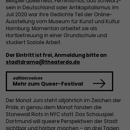
Beispiel Queerness, Feminismus, das Schwarz-
Werbekampagnen über
sein in Deutschland oder Antikapitalismus. Im
verschiedene Websites hinweg.
Juli 2020 war ihre Gedichte Teil der Online-
Ausstellung vom Museum für Kunst und Kultur
Hamburg. Momentan arbeitet sie als
Hortbetreuung in einer Grundschule und
studiert Soziale Arbeit.
Der Eintritt ist frei, Anmeldung bitte an
stadtdrama@theaterdo.de
edition:voices
Mehr zum Queer-Festival
Der Monat Juni steht alljährlich im Zeichen der
Pride, in genau dem Monat fanden die
Stonewall Riots in NYC statt. Das Schauspiel
Dortmund will queere Perspektiven der Stadt
sichtbar und hörbar machen – an drei Tagen