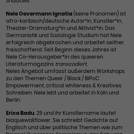
Shadows“.
Laufzeit
3 Monate
Anbieter
Google Analytics
Nele Oevermann Ignatia
(keine Pronomen) ist
afro-karibisch/deutsche Autor*in, Künstler*in,
Dieses Cookie wird verwendet, um
Laufzeit
1 Minute
Theater-Dramaturg*in und Aktivist*in. Das
Nutzerinteraktionen mit
Zweck
Werbeanzeigen zu messen und
Germanistik und Soziologie Studium hat Nele
Das ist ein von Google Analytics
Remarketing-Funktionen
erfolgreich abgebrochen und arbeitet seither
gesetztes Cookie. Bestimmte
bereitzustellen.
Daten werden nur maximal einmal
freischaffend. Seit Beginn dieses Jahres ist
pro Minute an Google Analytics
Nele Co-Herausgeber*in des queeren
Zweck
gesendet. Solange es gesetzt ist,
Literaturmagazins
transcodiert.
werden bestimmte
Neles Angebot umfasst außerdem Workshops
Datenübertragungen
Name
IDE
zu den Themen Queer / Black / BIPoC
unterbunden.
Empowerment, critical whiteness & Kreatives
Anbieter
Google / DoubleClick
Schreiben. Nele lebt und arbeitet in Köln und
Berlin.
Laufzeit
1 Jahr
Erica Badu
, 25 und ihr Künstlername lautet
Dieses Cookie dient der Anzeige
blaquewallflower. Sie schreibt Gedichte auf
personalisierter Werbung und
Englisch und über politische Themen wie zum
Zweck
misst die Wirksamkeit von