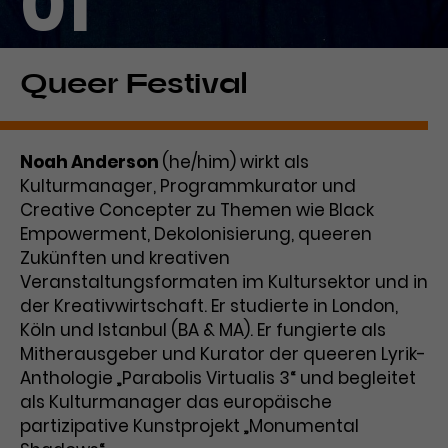
01
Laufzeit
1 Tag
Name
Dieses Cookie wird von Google
_gcl_aw
Queer Festival
Analytics installiert. Das Cookie
Anbieter
Google Ads
wird verwendet, um Informationen
darüber zu speichern, wie
Noah Anderson
(he/him) wirkt als
Laufzeit
3 Monate
Besucher*innen eine Website
Kulturmanager, Programmkurator und
nutzen, und hilft bei der Erstellung
Dieses Cookie speichert
Creative Concepter zu Themen wie Black
Zweck
eines Analyseberichts über die
Informationen zu Werbeklicks und
Performance der Website. Die
Empowerment, Dekolonisierung, queeren
Zweck
dient der Zuordnung von
erhobenen Daten umfassen in
Zukünften und kreativen
Conversions zu Google Ads-
anonymisierter Form die Anzahl
Veranstaltungsformaten im Kultursektor und in
Kampagnen.
der Besuche, die Quelle, aus der sie
der Kreativwirtschaft. Er studierte in London,
stammen, und die besuchten
Köln und Istanbul (BA & MA). Er fungierte als
Seiten.
Mitherausgeber und Kurator der queeren Lyrik-
Anthologie „Parabolis Virtualis 3“ und begleitet
Name
_gcl_dc
als Kulturmanager das europäische
partizipative Kunstprojekt „Monumental
Anbieter
Google / DoubleClick
Name
_gat_UA-63561367-1