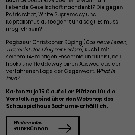
Buch
all about love
über eine wahrhaft
liebende Gesellschaft nachdenkt? Die gegen
Laufzeit
3 Monate
Anbieter
Google Analytics
Patriarchat, White Supremacy und
Kapitalismus aufbegehrt und sagt: Es muss
Dieses Cookie wird verwendet, um
Laufzeit
1 Minute
Nutzerinteraktionen mit
möglich sein?
Zweck
Werbeanzeigen zu messen und
Das ist ein von Google Analytics
Remarketing-Funktionen
Regisseur Christopher Rüping (
Das neue Leben,
gesetztes Cookie. Bestimmte
bereitzustellen.
Trauer ist das Ding mit Federn
Daten werden nur maximal einmal
) sucht mit
pro Minute an Google Analytics
seinem 14-köpfigen Ensemble und Kleist, bell
Zweck
gesendet. Solange es gesetzt ist,
hooks und Haddaway einen Ausweg aus der
werden bestimmte
verfahrenen Lage der Gegenwart.
What is
Datenübertragungen
Name
IDE
love?
unterbunden.
Anbieter
Google / DoubleClick
Karten zu je 15 € auf allen Plätzen für die
Vorstellung sind über den
Webshop des
Laufzeit
1 Jahr
Schauspielhaus Bochum ▶
erhältlich.
Dieses Cookie dient der Anzeige
personalisierter Werbung und
Weitere Infos
RuhrBühnen
Zweck
misst die Wirksamkeit von