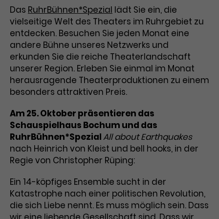
Benutzer*in wiedererkannt werden,
Marketing
Das
RuhrBühnen*Spezial
lädt Sie ein, die
und es wird Zugang zu
Laufzeit
2 Jahre
vielseitige Welt des Theaters im Ruhrgebiet zu
Diese Gruppe beinhaltet alle Scripte, die es uns
geschützten Bereichen gewährt.
ermöglichen die Leistung unserer
entdecken. Besuchen Sie jeden Monat eine
Dieses Cookie wird von Google
Werbekampagnen zu analysieren und
andere Bühne unseres Netzwerks und
Conversions zu messen. Außerdem helfen sie
Analytics installiert. Das Cookie
uns dabei Werbeanzeigen und Inhalte besser auf
erkunden Sie die reiche Theaterlandschaft
wird verwendet, um
die Interessen unserer Nutzer abzustimmen.
unserer Region. Erleben Sie einmal im Monat
Name
cookie_optin
Besucher*innen-, Sitzungs- und
herausragende Theaterproduktionen zu einem
Cookie-Informationen
Name
Kampagnendaten zu berechnen
_gcl_au
besonders attraktiven Preis.
Anbieter
TYPO3
Zweck
und die Nutzung der Website für
Anbieter
Google Ads
den Analysebericht der Website zu
Am 25. Oktober präsentieren das
Laufzeit
1 Monat
verfolgen. Die Cookies speichern
Schauspielhaus Bochum und das
Laufzeit
3 Monate
Informationen anonym und weisen
Enthält die gewählten Tracking-
RuhrBühnen*Spezial
eine zufallsgenerierte Nummer zu,
All about Earthquakes
Zweck
Optin-Einstellungen.
Wird von Google verwendet, um
um Besuche zu erkennen.
nach Heinrich von Kleist und bell hooks, in der
die Effizienz von Werbeanzeigen zu
Regie von Christopher Rüping:
messen und Conversions zu
Zweck
speichern. Dieses Cookie hilft dabei
Ein 14-köpfiges Ensemble sucht in der
nachzuvollziehen, ob Nutzer über
Katastrophe nach einer politischen Revolution,
Name
_gid
Google-Anzeigen auf unsere
die sich Liebe nennt. Es muss möglich sein. Dass
Website gelangt sind.
Anbieter
Google Analytics
wir eine liebende Gesellschaft sind. Dass wir