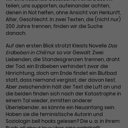
teilen, uns supporten, aufeinander achten,
Laufzeit
1 Tag
denen in Not helfen, ohne Ansicht von Herkunft,
Alter, Geschlecht. In zwei Texten, die (nicht nur)
Name
Dieses Cookie wird von Google
_gcl_aw
200 Jahre trennen, finden wir die Suche
Analytics installiert. Das Cookie
danach.
Anbieter
Google Ads
wird verwendet, um Informationen
darüber zu speichern, wie
Auf den ersten Blick strotzt Kleists Novelle
Das
Laufzeit
3 Monate
Besucher*innen eine Website
Erdbeben in Chili
nur so vor Gewalt: Zwei
nutzen, und hilft bei der Erstellung
Liebenden, die Standesgrenzen trennen, droht
Dieses Cookie speichert
Zweck
eines Analyseberichts über die
Informationen zu Werbeklicks und
der Tod, ein Erdbeben verhindert zwar die
Performance der Website. Die
Zweck
dient der Zuordnung von
erhobenen Daten umfassen in
Hinrichtung, doch am Ende findet ein Blutbad
Conversions zu Google Ads-
anonymisierter Form die Anzahl
statt, dass niemand vergisst, der davon liest.
Kampagnen.
der Besuche, die Quelle, aus der sie
Aber zwischendrin hält der Text die Luft an und
stammen, und die besuchten
die beiden finden sich nach der Katastrophe in
Seiten.
einem Tal wieder, inmitten anderer
Überlebender, es könnte ein Neuanfang sein.
Name
_gcl_dc
Haben sie die feministische Autorin und
Soziologin bell hooks gelesen? Die u. a. in ihrem
Anbieter
Google / DoubleClick
Name
_gat_UA-63561367-1