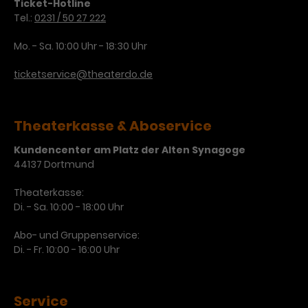
Ticket-Hotline
Tel.:
0231 / 50 27 222
Laufzeit
3 Monate
Anbieter
Google Analytics
Mo. - Sa. 10:00 Uhr - 18:30 Uhr
Dieses Cookie wird verwendet, um
Laufzeit
1 Minute
Nutzerinteraktionen mit
ticketservice@theaterdo.de
Zweck
Werbeanzeigen zu messen und
Das ist ein von Google Analytics
Remarketing-Funktionen
gesetztes Cookie. Bestimmte
bereitzustellen.
Daten werden nur maximal einmal
Theaterkasse & Aboservice
pro Minute an Google Analytics
Zweck
gesendet. Solange es gesetzt ist,
Kundencenter am Platz der Alten Synagoge
werden bestimmte
44137 Dortmund
Datenübertragungen
Name
IDE
unterbunden.
Theaterkasse:
Anbieter
Google / DoubleClick
Di. - Sa. 10:00 - 18:00 Uhr
Laufzeit
1 Jahr
Abo- und Gruppenservice:
Di. - Fr. 10:00 - 16:00 Uhr
Dieses Cookie dient der Anzeige
personalisierter Werbung und
Zweck
misst die Wirksamkeit von
Service