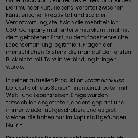
anderthalb Jahrzehnten fester Bestandteil des
Dortmunder Kulturlebens. Verortet zwischen
Laufzeit
3 Monate
Anbieter
Google Analytics
künstlerischer Kreativität und sozialer
Verantwortung, stellt sich die mehrheitlich
Dieses Cookie wird verwendet, um
Laufzeit
1 Minute
Nutzerinteraktionen mit
Ü60-Company mal hintersinnig skurril, mal mit
Zweck
Werbeanzeigen zu messen und
Das ist ein von Google Analytics
dem gebotenen Ernst, zu dem facettenreiche
Remarketing-Funktionen
gesetztes Cookie. Bestimmte
Lebenserfahrung legitimiert, Fragen der
bereitzustellen.
Daten werden nur maximal einmal
menschlichen Existenz, die man auf den ersten
pro Minute an Google Analytics
Blick nicht mit Tanz in Verbindung bringen
Zweck
gesendet. Solange es gesetzt ist,
würde.
werden bestimmte
Datenübertragungen
Name
IDE
In seiner aktuellen Produktion
StadtLandFluss
unterbunden.
befasst sich das Senior*innentanztheater mit
Anbieter
Google / DoubleClick
Welt- und Lebensreisen. Einige wurden
tatsächlich angetreten, andere geplant und
Laufzeit
1 Jahr
immer wieder aufgeschoben. Und es gibt
welche, die haben nur im Kopf stattgefunden.
Dieses Cookie dient der Anzeige
Nur? –
personalisierter Werbung und
Zweck
misst die Wirksamkeit von