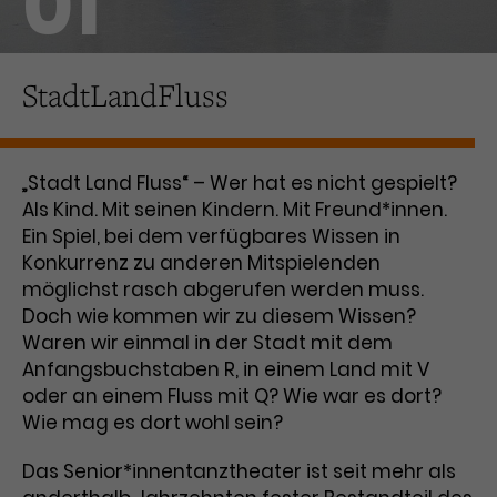
01
Laufzeit
1 Tag
StadtLandFluss
Name
Dieses Cookie wird von Google
_gcl_aw
Analytics installiert. Das Cookie
Anbieter
Google Ads
wird verwendet, um Informationen
darüber zu speichern, wie
„Stadt Land Fluss“ – Wer hat es nicht gespielt?
Laufzeit
3 Monate
Besucher*innen eine Website
Als Kind. Mit seinen Kindern. Mit Freund*innen.
nutzen, und hilft bei der Erstellung
Dieses Cookie speichert
Zweck
eines Analyseberichts über die
Ein Spiel, bei dem verfügbares Wissen in
Informationen zu Werbeklicks und
Performance der Website. Die
Konkurrenz zu anderen Mitspielenden
Zweck
dient der Zuordnung von
erhobenen Daten umfassen in
möglichst rasch abgerufen werden muss.
Conversions zu Google Ads-
anonymisierter Form die Anzahl
Doch wie kommen wir zu diesem Wissen?
Kampagnen.
der Besuche, die Quelle, aus der sie
Waren wir einmal in der Stadt mit dem
stammen, und die besuchten
Anfangsbuchstaben R, in einem Land mit V
Seiten.
oder an einem Fluss mit Q? Wie war es dort?
Wie mag es dort wohl sein?
Name
_gcl_dc
Das Senior*innentanztheater ist seit mehr als
Anbieter
Google / DoubleClick
Name
_gat_UA-63561367-1