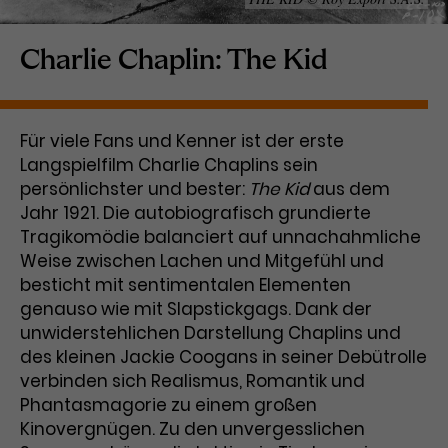
Laufzeit
1 Tag
Charlie Chaplin: The Kid
Name
Dieses Cookie wird von Google
_gcl_aw
Analytics installiert. Das Cookie
Anbieter
Google Ads
wird verwendet, um Informationen
Für viele Fans und Kenner ist der erste
darüber zu speichern, wie
Langspielfilm Charlie Chaplins sein
Laufzeit
3 Monate
Besucher*innen eine Website
persönlichster und bester:
nutzen, und hilft bei der Erstellung
The Kid
aus dem
Dieses Cookie speichert
Zweck
eines Analyseberichts über die
Jahr 1921. Die autobiografisch grundierte
Informationen zu Werbeklicks und
Performance der Website. Die
Tragikomödie balanciert auf unnachahmliche
Zweck
dient der Zuordnung von
erhobenen Daten umfassen in
Weise zwischen Lachen und Mitgefühl und
Conversions zu Google Ads-
anonymisierter Form die Anzahl
besticht mit sentimentalen Elementen
Kampagnen.
der Besuche, die Quelle, aus der sie
genauso wie mit Slapstickgags. Dank der
stammen, und die besuchten
unwiderstehlichen Darstellung Chaplins und
Seiten.
des kleinen Jackie Coogans in seiner Debütrolle
verbinden sich Realismus, Romantik und
Name
_gcl_dc
Phantasmagorie zu einem großen
Kinovergnügen. Zu den unvergesslichen
Anbieter
Google / DoubleClick
Name
_gat_UA-63561367-1