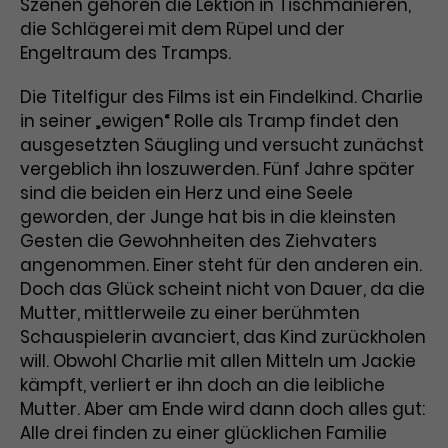
Szenen gehören die Lektion in Tischmanieren,
die Schlägerei mit dem Rüpel und der
Laufzeit
3 Monate
Anbieter
Google Analytics
Engeltraum des Tramps.
Dieses Cookie wird verwendet, um
Laufzeit
1 Minute
Nutzerinteraktionen mit
Die Titelfigur des Films ist ein Findelkind. Charlie
Zweck
Werbeanzeigen zu messen und
Das ist ein von Google Analytics
in seiner „ewigen“ Rolle als Tramp findet den
Remarketing-Funktionen
gesetztes Cookie. Bestimmte
ausgesetzten Säugling und versucht zunächst
bereitzustellen.
Daten werden nur maximal einmal
vergeblich ihn loszuwerden. Fünf Jahre später
pro Minute an Google Analytics
sind die beiden ein Herz und eine Seele
Zweck
gesendet. Solange es gesetzt ist,
geworden, der Junge hat bis in die kleinsten
werden bestimmte
Gesten die Gewohnheiten des Ziehvaters
Datenübertragungen
Name
IDE
angenommen. Einer steht für den anderen ein.
unterbunden.
Doch das Glück scheint nicht von Dauer, da die
Anbieter
Google / DoubleClick
Mutter, mittlerweile zu einer berühmten
Schauspielerin avanciert, das Kind zurückholen
Laufzeit
1 Jahr
will. Obwohl Charlie mit allen Mitteln um Jackie
kämpft, verliert er ihn doch an die leibliche
Dieses Cookie dient der Anzeige
personalisierter Werbung und
Mutter. Aber am Ende wird dann doch alles gut:
Zweck
misst die Wirksamkeit von
Alle drei finden zu einer glücklichen Familie