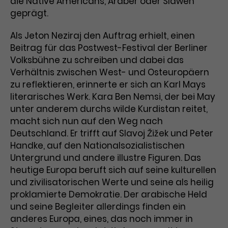
die Native Americans, Araber oder Slawen
geprägt.
Laufzeit
3 Monate
Anbieter
Google Analytics
Als Jeton Neziraj den Auftrag erhielt, einen
Dieses Cookie wird verwendet, um
Laufzeit
1 Minute
Beitrag für das Postwest-Festival der Berliner
Nutzerinteraktionen mit
Zweck
Werbeanzeigen zu messen und
Volksbühne zu schreiben und dabei das
Das ist ein von Google Analytics
Remarketing-Funktionen
Verhältnis zwischen West- und Osteuropäern
gesetztes Cookie. Bestimmte
bereitzustellen.
Daten werden nur maximal einmal
zu reflektieren, erinnerte er sich an Karl Mays
pro Minute an Google Analytics
literarisches Werk. Kara Ben Nemsi, der bei May
Zweck
gesendet. Solange es gesetzt ist,
unter anderem durchs wilde Kurdistan reitet,
werden bestimmte
macht sich nun auf den Weg nach
Datenübertragungen
Name
IDE
Deutschland. Er trifft auf Slavoj Žižek und Peter
unterbunden.
Handke, auf den Nationalsozialistischen
Anbieter
Google / DoubleClick
Untergrund und andere illustre Figuren. Das
heutige Europa beruft sich auf seine kulturellen
Laufzeit
1 Jahr
und zivilisatorischen Werte und seine als heilig
proklamierte Demokratie. Der arabische Held
Dieses Cookie dient der Anzeige
und seine Begleiter allerdings finden ein
personalisierter Werbung und
anderes Europa, eines, das noch immer in
Zweck
misst die Wirksamkeit von