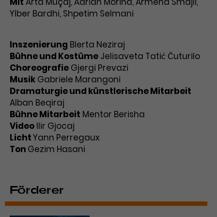
Mit
Arta Muçaj, Adrian Morina, Armend Smajli,
Ylber Bardhi, Shpetim Selmani
Inszenierung
Blerta Neziraj
Bühne und Kostüme
Jelisaveta Tatić Čuturilo
Choreografie
Gjergi Prevazi
Musik
Gabriele Marangoni
Dramaturgie und künstlerische Mitarbeit
Alban Beqiraj
Bühne
Mitarbeit
Mentor Berisha
Video
Ilir Gjocaj
Licht
Yann Perregaux
Ton
Gezim Hasani
Förderer