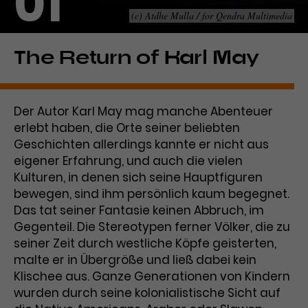
01
(c) Atdhe Mulla / for Qendra Multimedia
Laufzeit
1 Tag
Name
Dieses Cookie wird von Google
_gcl_aw
The Return of Karl May
Analytics installiert. Das Cookie
Anbieter
Google Ads
wird verwendet, um Informationen
darüber zu speichern, wie
Der Autor Karl May mag manche Abenteuer
Laufzeit
3 Monate
Besucher*innen eine Website
erlebt haben, die Orte seiner beliebten
nutzen, und hilft bei der Erstellung
Dieses Cookie speichert
Geschichten allerdings kannte er nicht aus
Zweck
eines Analyseberichts über die
Informationen zu Werbeklicks und
Performance der Website. Die
eigener Erfahrung, und auch die vielen
Zweck
dient der Zuordnung von
erhobenen Daten umfassen in
Kulturen, in denen sich seine Hauptfiguren
Conversions zu Google Ads-
anonymisierter Form die Anzahl
bewegen, sind ihm persönlich kaum begegnet.
Kampagnen.
der Besuche, die Quelle, aus der sie
Das tat seiner Fantasie keinen Abbruch, im
stammen, und die besuchten
Gegenteil. Die Stereotypen ferner Völker, die zu
Seiten.
seiner Zeit durch westliche Köpfe geisterten,
malte er in Übergröße und ließ dabei kein
Name
_gcl_dc
Klischee aus. Ganze Generationen von Kindern
wurden durch seine kolonialistische Sicht auf
Anbieter
Google / DoubleClick
Name
_gat_UA-63561367-1