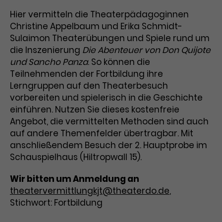
Benutzer*in wiedererkannt werden,
Marketing
Hier vermitteln die Theaterpädagoginnen
und es wird Zugang zu
Laufzeit
2 Jahre
Diese Gruppe beinhaltet alle Scripte, die es uns
geschützten Bereichen gewährt.
Christine Appelbaum und Erika Schmidt-
ermöglichen die Leistung unserer
Sulaimon Theaterübungen und Spiele rund um
Dieses Cookie wird von Google
Werbekampagnen zu analysieren und
Conversions zu messen. Außerdem helfen sie
die Inszenierung
Die Abenteuer von Don Quijote
Analytics installiert. Das Cookie
uns dabei Werbeanzeigen und Inhalte besser auf
und Sancho Panza
. So können die
wird verwendet, um
die Interessen unserer Nutzer abzustimmen.
Name
cookie_optin
Besucher*innen-, Sitzungs- und
Teilnehmenden der Fortbildung ihre
Cookie-Informationen
Name
Kampagnendaten zu berechnen
_gcl_au
Lerngruppen auf den Theaterbesuch
Anbieter
TYPO3
Zweck
und die Nutzung der Website für
vorbereiten und spielerisch in die Geschichte
Anbieter
Google Ads
den Analysebericht der Website zu
einführen. Nutzen Sie dieses kostenfreie
Laufzeit
1 Monat
verfolgen. Die Cookies speichern
Angebot, die vermittelten Methoden sind auch
Laufzeit
3 Monate
Informationen anonym und weisen
auf andere Themenfelder übertragbar. Mit
Enthält die gewählten Tracking-
eine zufallsgenerierte Nummer zu,
Zweck
anschließendem Besuch der 2. Hauptprobe im
Optin-Einstellungen.
Wird von Google verwendet, um
um Besuche zu erkennen.
Schauspielhaus (Hiltropwall 15).
die Effizienz von Werbeanzeigen zu
messen und Conversions zu
Wir bitten um Anmeldung an
Zweck
speichern. Dieses Cookie hilft dabei
theatervermittlungkjt@theaterdo.de
,
nachzuvollziehen, ob Nutzer über
Name
_gid
Stichwort: Fortbildung
Google-Anzeigen auf unsere
Website gelangt sind.
Anbieter
Google Analytics