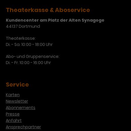
Laufzeit
3 Monate
Theaterkasse & Aboservice
Anbieter
Google Analytics
Kundencenter am Platz der Alten Synagoge
Dieses Cookie wird verwendet, um
Laufzeit
1 Minute
44137 Dortmund
Nutzerinteraktionen mit
Zweck
Werbeanzeigen zu messen und
Das ist ein von Google Analytics
Theaterkasse:
Remarketing-Funktionen
gesetztes Cookie. Bestimmte
Di. - Sa. 10:00 - 18:00 Uhr
bereitzustellen.
Daten werden nur maximal einmal
pro Minute an Google Analytics
Abo- und Gruppenservice:
Zweck
gesendet. Solange es gesetzt ist,
Di. - Fr. 10:00 - 16:00 Uhr
werden bestimmte
Datenübertragungen
Name
IDE
unterbunden.
Service
Anbieter
Google / DoubleClick
Karten
Laufzeit
1 Jahr
Newsletter
Abonnements
Dieses Cookie dient der Anzeige
Presse
personalisierter Werbung und
Anfahrt
Zweck
misst die Wirksamkeit von
Ansprechpartner