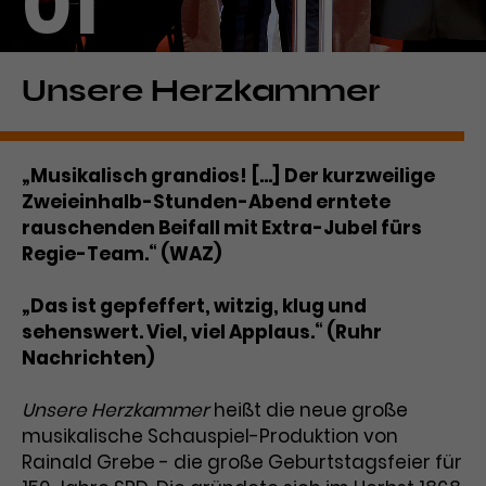
01
Laufzeit
1 Tag
Name
Dieses Cookie wird von Google
_gcl_aw
Unsere Herzkammer
Analytics installiert. Das Cookie
Anbieter
Google Ads
wird verwendet, um Informationen
darüber zu speichern, wie
„Musikalisch grandios! [...] Der kurzweilige
Laufzeit
3 Monate
Besucher*innen eine Website
Zweieinhalb-Stunden-Abend erntete
nutzen, und hilft bei der Erstellung
Dieses Cookie speichert
rauschenden Beifall mit Extra-Jubel fürs
Zweck
eines Analyseberichts über die
Informationen zu Werbeklicks und
Performance der Website. Die
Regie-Team.“ (WAZ)
Zweck
dient der Zuordnung von
erhobenen Daten umfassen in
Conversions zu Google Ads-
anonymisierter Form die Anzahl
„Das ist gepfeffert, witzig, klug und
Kampagnen.
der Besuche, die Quelle, aus der sie
sehenswert. Viel, viel Applaus.“ (Ruhr
stammen, und die besuchten
Nachrichten)
Seiten.
Unsere Herzkammer
heißt die neue große
Name
_gcl_dc
musikalische Schauspiel-Produktion von
Rainald Grebe - die große Geburtstagsfeier für
Anbieter
Google / DoubleClick
Name
_gat_UA-63561367-1