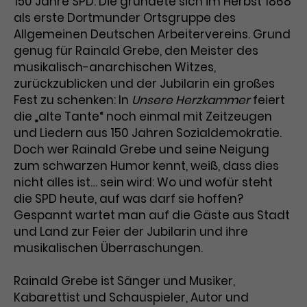
150 Jahre SPD. Die gründete sich im Herbst 1868
als erste Dortmunder Ortsgruppe des
Laufzeit
3 Monate
Anbieter
Google Analytics
Allgemeinen Deutschen Arbeitervereins. Grund
Dieses Cookie wird verwendet, um
genug für Rainald Grebe, den Meister des
Laufzeit
1 Minute
Nutzerinteraktionen mit
musikalisch-anarchischen Witzes,
Zweck
Werbeanzeigen zu messen und
Das ist ein von Google Analytics
zurückzublicken und der Jubilarin ein großes
Remarketing-Funktionen
gesetztes Cookie. Bestimmte
Fest zu schenken: In
Unsere Herzkammer
feiert
bereitzustellen.
Daten werden nur maximal einmal
die „alte Tante“ noch einmal mit Zeitzeugen
pro Minute an Google Analytics
und Liedern aus 150 Jahren Sozialdemokratie.
Zweck
gesendet. Solange es gesetzt ist,
Doch wer Rainald Grebe und seine Neigung
werden bestimmte
zum schwarzen Humor kennt, weiß, dass dies
Datenübertragungen
Name
IDE
nicht alles ist… sein wird: Wo und wofür steht
unterbunden.
die SPD heute, auf was darf sie hoffen?
Anbieter
Google / DoubleClick
Gespannt wartet man auf die Gäste aus Stadt
und Land zur Feier der Jubilarin und ihre
Laufzeit
1 Jahr
musikalischen Überraschungen.
Dieses Cookie dient der Anzeige
personalisierter Werbung und
Rainald Grebe ist Sänger und Musiker,
Zweck
misst die Wirksamkeit von
Kabarettist und Schauspieler, Autor und