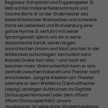
Werbekampagnen über
Regisseur, Komponist und Puppenspieler. Er
verschiedene Websites hinweg.
liebt echten Indianerfederschmuck und
falsche Bärte. Er ist der Großmeister des
kabarettistischen Wahnwitzes und schenkte
Dörte ein Liebeslied und Brandenburg eine
ganze Hymne. Er verführt mit seiner
Sprachgewalt, spinnt uns ein in seine
dadaistische Komik, seinen klugen
anarchischen Unsinn und lässt uns hart in der
Wirklichkeit aufschlagen. Vermutlich kann
Rainald Grebe fast alles – und noch ein
bisschen mehr. Wahrscheinlich kann er sich
deshalb zwischen Kabarett und Theater nicht
entscheiden. Jüngste Arbeiten am Theater
widmete er dem Weltklima (Centraltheater
Leipzig), analogen Aufbrüchen ins Digitale
(Schauspiel Hannover) oder dem
Effzeh!
Effzeh!
(Schauspiel Köln).
Unsere
Herzkammer
ist seine erste Stückentwicklung