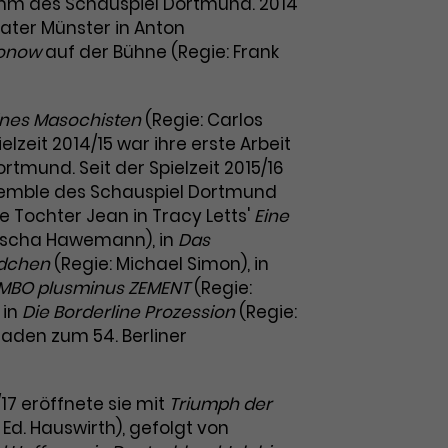
mm des Schauspiel Dortmund. 2014
ater Münster in Anton
tonow
auf der Bühne (Regie: Frank
ines Masochisten
(Regie: Carlos
elzeit 2014/15 war ihre erste Arbeit
tmund. Seit der Spielzeit 2015/16
Ensemble des Schauspiel Dortmund
ie Tochter Jean in Tracy Letts'
Eine
ascha Hawemann), in
Das
dchen
(Regie: Michael Simon), in
MBO plusminus ZEMENT
(Regie:
 in
Die Borderline Prozession
(Regie:
laden zum 54. Berliner
/17 eröffnete sie mit
Triumph der
 Ed. Hauswirth), gefolgt von