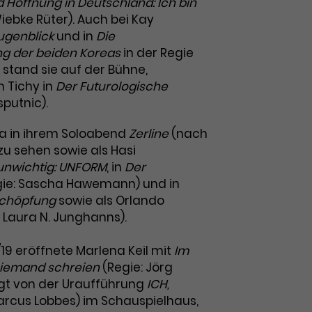
 Hoffnung in Deutschland: Ich bin
iebke Rüter). Auch bei Kay
Augenblick
und in
Die
g der beiden Koreas
in der Regie
 stand sie auf der Bühne,
n Tichy in
Der Futurologische
sputnic).
. a in ihrem Soloabend
Zerline
(nach
u sehen sowie als Hasi
unwichtig: UNFORM
, in
Der
ie: Sascha Hawemann) und in
chöpfung
sowie als Orlando
 Laura N. Junghanns).
8/19 eröffnete Marlena Keil mit
Im
 niemand schreien
(Regie: Jörg
olgt von der Uraufführung
ICH,
arcus Lobbes) im Schauspielhaus,