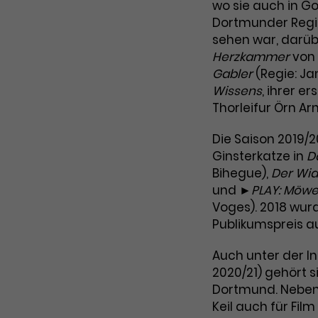
Zweck
wo sie auch in G
Cookie. Bestimmte Daten werden nur
zu messen und Remarketing-Funktionen
Dortmunder Regie
maximal einmal pro Minute an Google
bereitzustellen.
Zweck
sehen war, darüb
Analytics gesendet. Solange es gesetzt
Herzkammer
von 
ist, werden bestimmte
Datenübertragungen unterbunden.
Gabler
(Regie: Ja
Wissens
, ihrer 
Name
IDE
Thorleifur Örn Ar
Anbieter
Google / DoubleClick
Die Saison 2019/2
Ginsterkatze in
D
Laufzeit
1 Jahr
Bihegue),
Der Wi
Dieses Cookie dient der Anzeige
und
►PLAY: Möwe |
personalisierter Werbung und misst die
Voges). 2018 wur
Zweck
Wirksamkeit von Werbekampagnen über
Publikumspreis a
verschiedene Websites hinweg.
Auch unter der In
2020/21) gehört 
Dortmund. Neben 
Keil auch für Fil