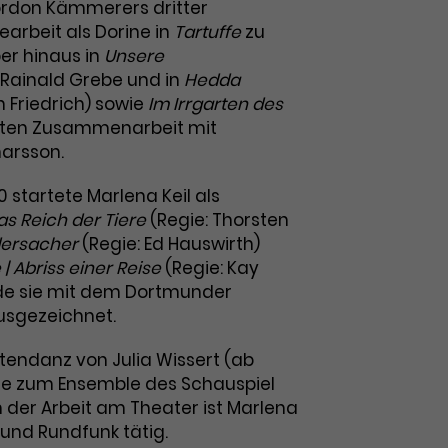
ordon Kämmerers dritter
arbeit als Dorine in
Tartuffe
zu
er hinaus in
Unsere
Rainald Grebe und in
Hedda
n Friedrich) sowie
Im Irrgarten des
ersten Zusammenarbeit mit
narsson.
0 startete Marlena Keil als
as Reich der Tiere
(Regie: Thorsten
dersacher
(Regie: Ed Hauswirth)
 Abriss einer Reise
(Regie: Kay
de sie mit dem Dortmunder
usgezeichnet.
tendanz von Julia Wissert (ab
sie zum Ensemble des Schauspiel
der Arbeit am Theater ist Marlena
m und Rundfunk tätig.