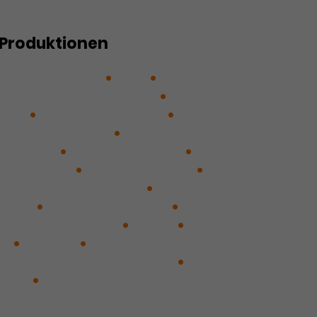
Produktionen
riss einer Reise
17 × 1
17 x 1 #2
Abschluss Stückemarkt
Das
ical
Das Reich der Tiere
Der
ss Heimat finden
Der
Der Platz
Der Widersacher
Ein Abriss!
Eine Winterreise
uropa verschwindet …
Hedda
UROPA
Im Gespräch mit ...
Im
h niemand schreien
Jeeps
.0
Queens
THE HEAD IN THE
audeville der Verzweiflung
mmer
Zwischen zwei Stürmen