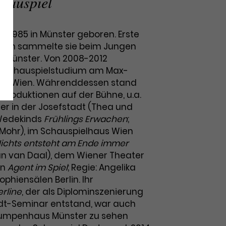
hauspiel
e 1985 in Münster geboren. Erste
gen sammelte sie beim Jungen
n Münster. Von 2008-2012
ihr Schauspielstudium am Max-
ar Wien. Währenddessen stand
n Produktionen auf der Bühne, u.a.
r in der Josefstadt (Thea und
 Wedekinds
Frühlings Erwachen
;
 Mohr), im Schauspielhaus Wien
ichts entsteht am Ende immer
lian van Daal), dem Wiener Theater
in
Agent im Spiel
; Regie: Angelika
phiensälen Berlin. Ihr
erline
, der als Diplominszenierung
t-Seminar entstand, war auch
umpenhaus Münster zu sehen