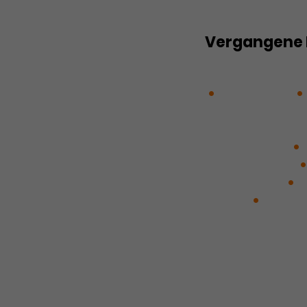
Vergangene 
►PLAY: Möwe | Ab
Abgedreht!
Kapital: Das Mus
Dämon in dir mu
Kirschgarten
Die Gruseltour
Enoch Arden
e
Gabler
ICH, E
Studio hört Dic
Kinderkriegen 4
DOOR oder Das V
Unsere Herzka