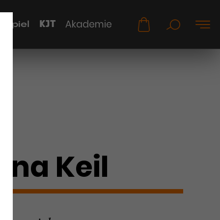
KJT
Akademie
uspiel
ena Keil