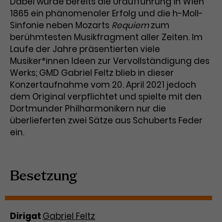
Dabei wurde bereits die Uraufführung in Wien
1865 ein phänomenaler Erfolg und die h-Moll-
Laufzeit
3 Monate
Anbieter
Google Analytics
Sinfonie neben Mozarts
Requiem
zum
Dieses Cookie wird verwendet, um
berühmtesten Musikfragment aller Zeiten. Im
Laufzeit
1 Minute
Nutzerinteraktionen mit
Laufe der Jahre präsentierten viele
Zweck
Werbeanzeigen zu messen und
Das ist ein von Google Analytics
Musiker*innen Ideen zur Vervollständigung des
Remarketing-Funktionen
gesetztes Cookie. Bestimmte
Werks; GMD Gabriel Feltz blieb in dieser
bereitzustellen.
Daten werden nur maximal einmal
Konzertaufnahme vom 20. April 2021 jedoch
pro Minute an Google Analytics
dem Original verpflichtet und spielte mit den
Zweck
gesendet. Solange es gesetzt ist,
Dortmunder Philharmonikern nur die
werden bestimmte
überlieferten zwei Sätze aus Schuberts Feder
Datenübertragungen
Name
IDE
ein.
unterbunden.
Anbieter
Google / DoubleClick
Laufzeit
1 Jahr
Besetzung
Dieses Cookie dient der Anzeige
personalisierter Werbung und
Zweck
misst die Wirksamkeit von
Dirigat
Gabriel Feltz