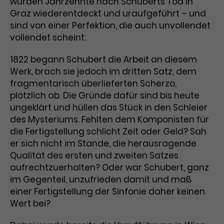
wurden Jahrzehnte nach Schuberts Tod in
Graz wiederentdeckt und uraufgeführt – und
Laufzeit
1 Tag
sind von einer Perfektion, die auch unvollendet
vollendet scheint.
Name
Dieses Cookie wird von Google
_gcl_aw
Analytics installiert. Das Cookie
1822 begann Schubert die Arbeit an diesem
Anbieter
Google Ads
wird verwendet, um Informationen
Werk, brach sie jedoch im dritten Satz, dem
darüber zu speichern, wie
Laufzeit
3 Monate
fragmentarisch überlieferten Scherzo,
Besucher*innen eine Website
nutzen, und hilft bei der Erstellung
plötzlich ab. Die Gründe dafür sind bis heute
Dieses Cookie speichert
Zweck
eines Analyseberichts über die
ungeklärt und hüllen das Stück in den Schleier
Informationen zu Werbeklicks und
Performance der Website. Die
des Mysteriums. Fehlten dem Komponisten für
Zweck
dient der Zuordnung von
erhobenen Daten umfassen in
die Fertigstellung schlicht Zeit oder Geld? Sah
Conversions zu Google Ads-
anonymisierter Form die Anzahl
er sich nicht im Stande, die herausragende
Kampagnen.
der Besuche, die Quelle, aus der sie
Qualität des ersten und zweiten Satzes
stammen, und die besuchten
aufrechtzuerhalten? Oder war Schubert, ganz
Seiten.
im Gegenteil, unzufrieden damit und maß
einer Fertigstellung der Sinfonie daher keinen
Name
_gcl_dc
Wert bei?
Anbieter
Google / DoubleClick
Name
_gat_UA-63561367-1