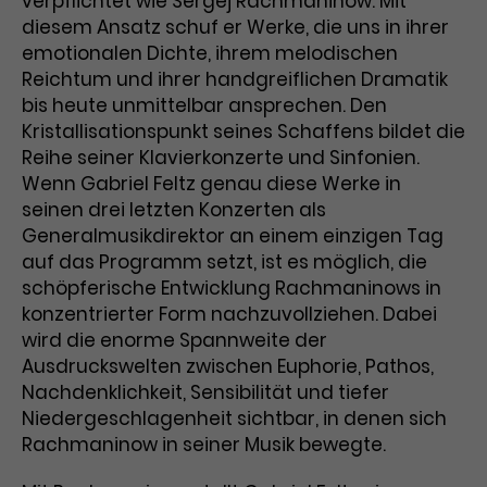
verpflichtet wie Sergej Rachmaninow. Mit
diesem Ansatz schuf er Werke, die uns in ihrer
Laufzeit
3 Monate
Anbieter
Google Analytics
emotionalen Dichte, ihrem melodischen
Reichtum und ihrer handgreiflichen Dramatik
Dieses Cookie wird verwendet, um
Laufzeit
1 Minute
Nutzerinteraktionen mit
bis heute unmittelbar ansprechen. Den
Zweck
Werbeanzeigen zu messen und
Das ist ein von Google Analytics
Kristallisationspunkt seines Schaffens bildet die
Remarketing-Funktionen
gesetztes Cookie. Bestimmte
Reihe seiner Klavierkonzerte und Sinfonien.
bereitzustellen.
Daten werden nur maximal einmal
Wenn Gabriel Feltz genau diese Werke in
pro Minute an Google Analytics
seinen drei letzten Konzerten als
Zweck
gesendet. Solange es gesetzt ist,
Generalmusikdirektor an einem einzigen Tag
werden bestimmte
auf das Programm setzt, ist es möglich, die
Datenübertragungen
Name
IDE
schöpferische Entwicklung Rachmaninows in
unterbunden.
konzentrierter Form nachzuvollziehen. Dabei
Anbieter
Google / DoubleClick
wird die enorme Spannweite der
Ausdruckswelten zwischen Euphorie, Pathos,
Laufzeit
1 Jahr
Nachdenklichkeit, Sensibilität und tiefer
Niedergeschlagenheit sichtbar, in denen sich
Dieses Cookie dient der Anzeige
personalisierter Werbung und
Rachmaninow in seiner Musik bewegte.
Zweck
misst die Wirksamkeit von