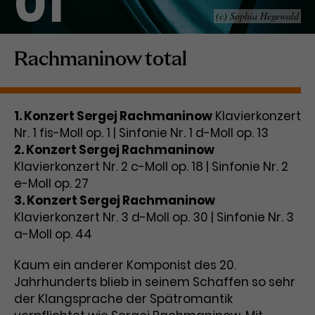
01
(c) Sophia Hegewald
Laufzeit
1 Tag
Name
Dieses Cookie wird von Google
_gcl_aw
Rachmaninow total
Analytics installiert. Das Cookie
Anbieter
Google Ads
wird verwendet, um Informationen
darüber zu speichern, wie
1. Konzert Sergej Rachmaninow
Laufzeit
3 Monate
Klavierkonzert
Besucher*innen eine Website
Nr. 1 fis-Moll op. 1 | Sinfonie Nr. 1 d-Moll op. 13
nutzen, und hilft bei der Erstellung
Dieses Cookie speichert
Zweck
eines Analyseberichts über die
2. Konzert Sergej Rachmaninow
Informationen zu Werbeklicks und
Performance der Website. Die
Klavierkonzert Nr. 2 c-Moll op. 18 | Sinfonie Nr. 2
Zweck
dient der Zuordnung von
erhobenen Daten umfassen in
e-Moll op. 27
Conversions zu Google Ads-
anonymisierter Form die Anzahl
3. Konzert Sergej Rachmaninow
Kampagnen.
der Besuche, die Quelle, aus der sie
Klavierkonzert Nr. 3 d-Moll op. 30 | Sinfonie Nr. 3
stammen, und die besuchten
a-Moll op. 44
Seiten.
Kaum ein anderer Komponist des 20.
Name
_gcl_dc
Jahrhunderts blieb in seinem Schaffen so sehr
der Klangsprache der Spätromantik
Anbieter
Google / DoubleClick
Name
_gat_UA-63561367-1