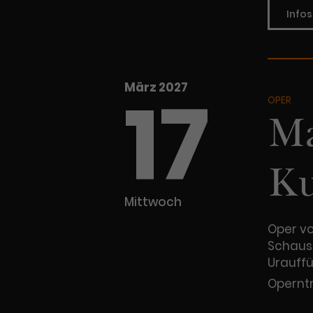
Infos
17
März 2027
OPER
Ma
Ku
Mittwoch
Oper vo
Schausp
Urauff
Operntr