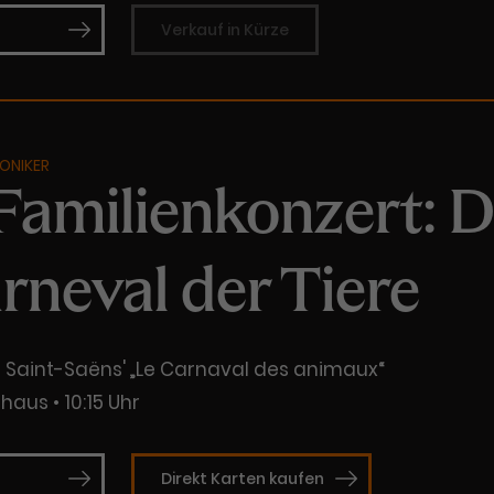
Verkauf in Kürze
ONIKER
 Familienkonzert: 
rneval der Tiere
 Saint-Saëns' „Le Carnaval des animaux“
thaus
10:15 Uhr
Direkt Karten kaufen