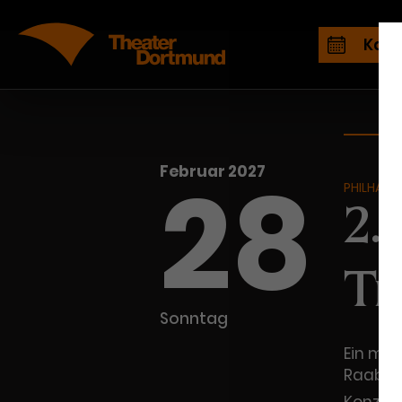
Kale
28
Februar 2027
PHILHARM
2.
Tr
Sonntag
Ein mus
Raabe-