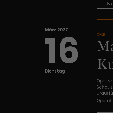
Infos
16
März 2027
OPER
Ma
Ku
Dienstag
Oper vo
Schausp
Urauff
Operntr