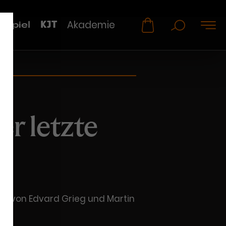
KJT
Akademie
uspiel
er letzte
sik von Edvard Grieg und Martin