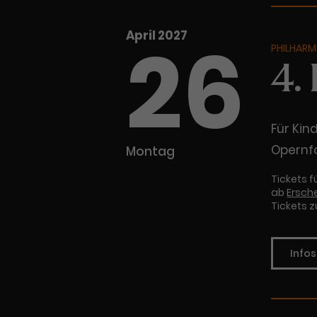
26
April 2027
PHILHARM
4.
Für Kin
Opernf
Montag
Tickets 
ab
Ersch
Tickets z
Infos