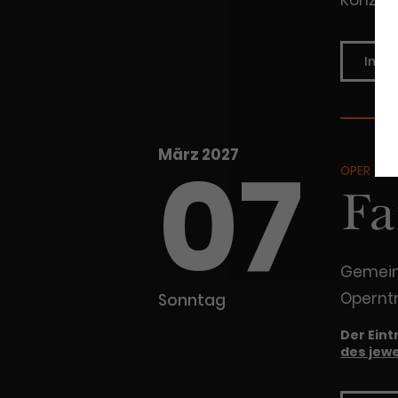
Konzer
Infos
07
März 2027
OPER
Fa
Gemein
Operntr
Sonntag
Der Eint
des jewe