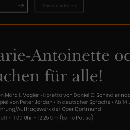
Zweck
Cookie. Bestimmte Daten werden nur
zu messen und Remarketing-Funktionen
Verkauf in Kürze
maximal einmal pro Minute an Google
bereitzustellen.
Zweck
Analytics gesendet. Solange es gesetzt
ist, werden bestimmte
Datenübertragungen unterbunden.
Name
IDE
rie-Antoinette o
Anbieter
Google / DoubleClick
Laufzeit
1 Jahr
chen für alle!
Dieses Cookie dient der Anzeige
personalisierter Werbung und misst die
Zweck
Wirksamkeit von Werbekampagnen über
n Marc L. Vogler • Libretto von Daniel C. Schindler
verschiedene Websites hinweg.
iel von Peter Jordan • In deutscher Sprache • Ab 14 
ührung/Auftragswerk der Oper Dortmund
eff
11:00 Uhr – 12:25 Uhr (keine Pause)