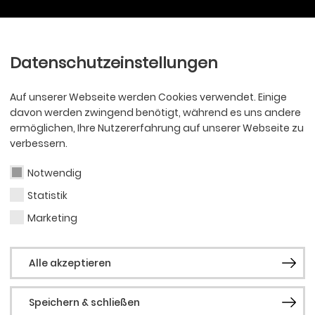
Ballett
Oper
nder
Philharmoniker
Scha
Datenschutzeinstellungen
Auf unserer Webseite werden Cookies verwendet. Einige
davon werden zwingend benötigt, während es uns andere
ermöglichen, Ihre Nutzererfahrung auf unserer Webseite zu
verbessern.
ONIKER
 Familienkonzert: D
Notwendig
Statistik
oll
Marketing
Alle akzeptieren
ikalisches Märchen von Martin Raabe-Olsen • Mit Mu
Olsen
Speichern & schließen