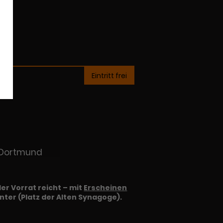
Eintritt frei
 Dortmund
der Vorrat reicht – mit
Erscheinen
er (Platz der Alten Synagoge).