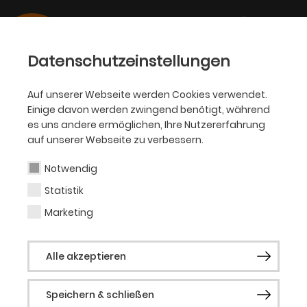
Datenschutzeinstellungen
Auf unserer Webseite werden Cookies verwendet.
Einige davon werden zwingend benötigt, während
KINDER- UND JUGENDTHEATER
es uns andere ermöglichen, Ihre Nutzererfahrung
JUNGER THEATER RAT
auf unserer Webseite zu verbessern.
Notwendig
DER JUNGE THEATER RAT LÄDT DICH
Statistik
EIN!
Marketing
Alle akzeptieren
Speichern & schließen