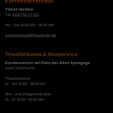
Kartenvorverkauf
Laufzeit
3 Monate
Anbieter
Google Analytics
Ticket-Hotline
Tel.:
0231 / 50 27 222
Dieses Cookie wird verwendet, um
Laufzeit
1 Minute
Nutzerinteraktionen mit
Mo. - Sa. 10:00 Uhr - 18:30 Uhr
Zweck
Werbeanzeigen zu messen und
Das ist ein von Google Analytics
Remarketing-Funktionen
ticketservice@theaterdo.de
gesetztes Cookie. Bestimmte
bereitzustellen.
Daten werden nur maximal einmal
pro Minute an Google Analytics
Zweck
gesendet. Solange es gesetzt ist,
Theaterkasse & Aboservice
werden bestimmte
Kundencenter am Platz der Alten Synagoge
Datenübertragungen
Name
IDE
44137 Dortmund
unterbunden.
Anbieter
Google / DoubleClick
Theaterkasse:
Di. - Sa. 10:00 - 18:00 Uhr
Laufzeit
1 Jahr
Abo- und Gruppenservice:
Dieses Cookie dient der Anzeige
Di. - Fr. 10:00 - 16:00 Uhr
personalisierter Werbung und
Zweck
misst die Wirksamkeit von