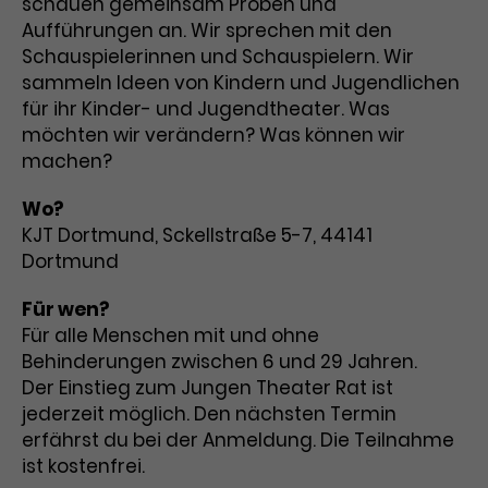
schauen gemeinsam Proben und
Benutzer*in wiedererkannt werden,
Marketing
Aufführungen an. Wir sprechen mit den
und es wird Zugang zu
Laufzeit
2 Jahre
Diese Gruppe beinhaltet alle Scripte, die es uns
geschützten Bereichen gewährt.
Schauspielerinnen und Schauspielern. Wir
ermöglichen die Leistung unserer
sammeln Ideen von Kindern und Jugendlichen
Dieses Cookie wird von Google
Werbekampagnen zu analysieren und
Conversions zu messen. Außerdem helfen sie
für ihr Kinder- und Jugendtheater. Was
Analytics installiert. Das Cookie
uns dabei Werbeanzeigen und Inhalte besser auf
möchten wir verändern? Was können wir
wird verwendet, um
die Interessen unserer Nutzer abzustimmen.
Name
cookie_optin
machen?
Besucher*innen-, Sitzungs- und
Cookie-Informationen
Name
Kampagnendaten zu berechnen
_gcl_au
Anbieter
TYPO3
Wo?
Zweck
und die Nutzung der Website für
Anbieter
Google Ads
den Analysebericht der Website zu
KJT Dortmund, Sckellstraße 5-7, 44141
Laufzeit
1 Monat
verfolgen. Die Cookies speichern
Dortmund
Laufzeit
3 Monate
Informationen anonym und weisen
Enthält die gewählten Tracking-
eine zufallsgenerierte Nummer zu,
Für wen?
Zweck
Optin-Einstellungen.
Wird von Google verwendet, um
um Besuche zu erkennen.
Für alle Menschen mit und ohne
die Effizienz von Werbeanzeigen zu
Behinderungen zwischen 6 und 29 Jahren.
messen und Conversions zu
Der Einstieg zum Jungen Theater Rat ist
Zweck
speichern. Dieses Cookie hilft dabei
jederzeit möglich. Den nächsten Termin
nachzuvollziehen, ob Nutzer über
Name
_gid
erfährst du bei der Anmeldung. Die Teilnahme
Google-Anzeigen auf unsere
ist kostenfrei.
Website gelangt sind.
Anbieter
Google Analytics