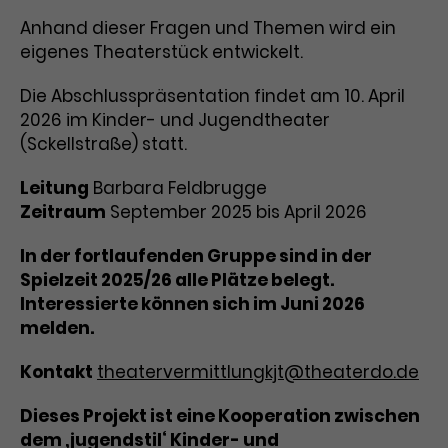
Anhand dieser Fragen und Themen wird ein
Laufzeit
1 Tag
eigenes Theaterstück entwickelt.
Name
Dieses Cookie wird von Google
_gcl_aw
Die Abschlusspräsentation findet am 10. April
Analytics installiert. Das Cookie
2026 im Kinder- und Jugendtheater
Anbieter
Google Ads
wird verwendet, um Informationen
(Sckellstraße) statt.
darüber zu speichern, wie
Laufzeit
3 Monate
Besucher*innen eine Website
Leitung
Barbara Feldbrugge
nutzen, und hilft bei der Erstellung
Dieses Cookie speichert
Zweck
eines Analyseberichts über die
Zeitraum
September 2025 bis April 2026
Informationen zu Werbeklicks und
Performance der Website. Die
Zweck
dient der Zuordnung von
erhobenen Daten umfassen in
In der fortlaufenden Gruppe sind in der
Conversions zu Google Ads-
anonymisierter Form die Anzahl
Spielzeit 2025/26 alle Plätze belegt.
Kampagnen.
der Besuche, die Quelle, aus der sie
Interessierte können sich im Juni 2026
stammen, und die besuchten
melden.
Seiten.
Kontakt
theatervermittlungkjt@theaterdo.de
Name
_gcl_dc
Dieses Projekt ist eine Kooperation zwischen
Anbieter
Google / DoubleClick
Name
_gat_UA-63561367-1
dem ‚jugendstil‘ Kinder- und