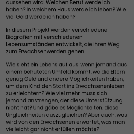
Benutzer*in wiedererkannt werden,
aussehen wird. Welchen Beruf werde ich
Marketing
und es wird Zugang zu
haben? In welchem Haus werde ich leben? Wie
Laufzeit
2 Jahre
Diese Gruppe beinhaltet alle Scripte, die es uns
geschützten Bereichen gewährt.
viel Geld werde ich haben?
ermöglichen die Leistung unserer
Dieses Cookie wird von Google
Werbekampagnen zu analysieren und
Conversions zu messen. Außerdem helfen sie
In diesem Projekt werden verschiedene
Analytics installiert. Das Cookie
uns dabei Werbeanzeigen und Inhalte besser auf
Biografien mit verschiedenen
wird verwendet, um
die Interessen unserer Nutzer abzustimmen.
Name
cookie_optin
Lebensumständen entwickelt, die ihren Weg
Besucher*innen-, Sitzungs- und
Cookie-Informationen
Name
Kampagnendaten zu berechnen
_gcl_au
zum Erwachsenwerden gehen.
Anbieter
TYPO3
Zweck
und die Nutzung der Website für
Anbieter
Google Ads
den Analysebericht der Website zu
Wie sieht ein Lebenslauf aus, wenn jemand aus
Laufzeit
1 Monat
verfolgen. Die Cookies speichern
einem behüteten Umfeld kommt, wo die Eltern
Laufzeit
3 Monate
Informationen anonym und weisen
genug Geld und andere Möglichkeiten haben,
Enthält die gewählten Tracking-
eine zufallsgenerierte Nummer zu,
Zweck
um dem Kind den Start ins Erwachsenenleben
Optin-Einstellungen.
Wird von Google verwendet, um
um Besuche zu erkennen.
zu erleichtern? Wie viel mehr muss sich
die Effizienz von Werbeanzeigen zu
jemand anstrengen, der diese Unterstützung
messen und Conversions zu
nicht hat? Und gäbe es Möglichkeiten, diese
Zweck
speichern. Dieses Cookie hilft dabei
Ungleichheiten auszugleichen? Aber auch: was
nachzuvollziehen, ob Nutzer über
Name
_gid
wird von den Erwachsenen erwartet, was man
Google-Anzeigen auf unsere
Website gelangt sind.
vielleicht gar nicht erfüllen möchte?
Anbieter
Google Analytics