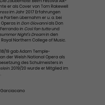
Die Zauberflöte
. Beim Festival Aix-
te er als Cover von Tom Rakewell
gress
im Jahr 2017 Erfahrungen
 Partien übernahm er u. a. bei
g Operas in
Don Giovanni
als Don
 Ferrando in
Così fan tutte
und
dsummer Night’s Dream
in den
 Royal Northern College of Music.
 2018/19 gab Adam Temple-
 an der Welsh National Opera als
esetzung des Schulmeisters in
slein
. 2019/20 wurde er Mitglied im
.
o Garciacano