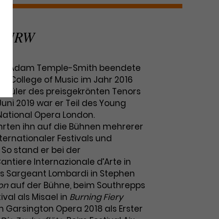
o NRW
enor Adam Temple-Smith beendete
rn College of Music im Jahr 2016
Schüler des preisgekrönten Tenors
Juni 2019 war er Teil des Young
 National Opera London.
rten ihn auf die Bühnen mehrerer
ternationaler Festivals und
So stand er bei der
ntiere Internazionale d’Arte in
s Sargeant Lombardi in Stephen
on
auf der Bühne, beim Southrepps
ival als Misael in
Burning Fiery
 Garsington Opera 2018 als Erster