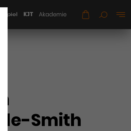
KJT
Akademie
uspiel
m
le-Smith