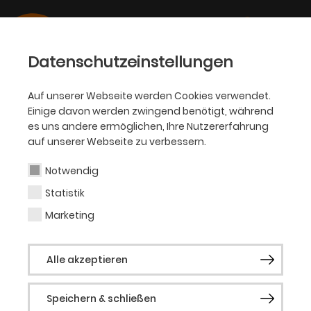
Datenschutzeinstellungen
Auf unserer Webseite werden Cookies verwendet.
Einige davon werden zwingend benötigt, während
PHILHARMONIKER
es uns andere ermöglichen, Ihre Nutzererfahrung
auf unserer Webseite zu verbessern.
Aleksandra Jovanović
Notwendig
Statistik
Gastsolistin (Sopran)
Marketing
Die in Belgrad geborene
Alle akzeptieren
Koloratursopranistin Aleksandra Jovanović
begann ihre musikalische Ausbildung als
Speichern & schließen
sie 9 Jahre alt war. Sie absolvierte ihre