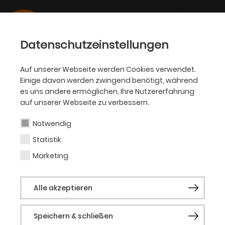
Datenschutzeinstellungen
Auf unserer Webseite werden Cookies verwendet.
Einige davon werden zwingend benötigt, während
BALLETT
es uns andere ermöglichen, Ihre Nutzererfahrung
auf unserer Webseite zu verbessern.
Alexander Ekman
Notwendig
Statistik
Choreograf
Marketing
Der gebürtige Schwede Alexander Ekman
Alle akzeptieren
tanzte beim Königlich Schwedischen
Ballett, beim Cullberg Ballet und beim
Speichern & schließen
Nederlands Dans Theater 2. 2006