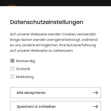
Datenschutzeinstellungen
Auf unserer Webseite werden Cookies verwendet.
Einige davon werden zwingend benötigt, während
OPER
es uns andere ermöglichen, Ihre Nutzererfahrung
auf unserer Webseite zu verbessern.
Alexandre Corazzola
Notwendig
Statistik
Bühne
Marketing
Alexandre Corazzola wuchs in Düsseldorf,
Alle akzeptieren
München und Wien auf. Mit 17 Jahren zog
er in die USA, um seine künstlerische
Speichern & schließen
Ausbildung an der Idyllwild Arts Academy