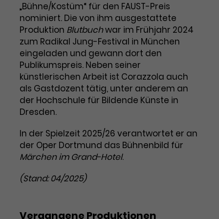
„Bühne/Kostüm“ für den FAUST-Preis
Laufzeit
1 Tag
nominiert. Die von ihm ausgestattete
Produktion
Blutbuch
war im Frühjahr 2024
Name
Dieses Cookie wird von Google
_gcl_aw
zum Radikal Jung-Festival in München
Analytics installiert. Das Cookie
eingeladen und gewann dort den
Anbieter
Google Ads
wird verwendet, um Informationen
Publikumspreis. Neben seiner
darüber zu speichern, wie
künstlerischen Arbeit ist Corazzola auch
Laufzeit
3 Monate
Besucher*innen eine Website
als Gastdozent tätig, unter anderem an
nutzen, und hilft bei der Erstellung
der Hochschule für Bildende Künste in
Dieses Cookie speichert
Zweck
eines Analyseberichts über die
Dresden.
Informationen zu Werbeklicks und
Performance der Website. Die
Zweck
dient der Zuordnung von
erhobenen Daten umfassen in
In der Spielzeit 2025/26 verantwortet er an
Conversions zu Google Ads-
anonymisierter Form die Anzahl
Kampagnen.
der Oper Dortmund das Bühnenbild für
der Besuche, die Quelle, aus der sie
Märchen im Grand-Hotel
stammen, und die besuchten
.
Seiten.
(Stand: 04/2025)
Name
_gcl_dc
Anbieter
Google / DoubleClick
Vergangene Produktionen
Name
_gat_UA-63561367-1