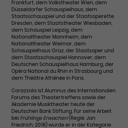
Benutzer*in wiedererkannt werden,
Frankfurt, dem Volkstheater Wien, dem
Marketing
und es wird Zugang zu
Düsseldorfer Schauspielhaus, dem
Laufzeit
2 Jahre
Diese Gruppe beinhaltet alle Scripte, die es uns
geschützten Bereichen gewährt.
Staatsschauspiel und der Staatsoperette
ermöglichen die Leistung unserer
Dresden, dem Staatstheater Wiesbaden,
Dieses Cookie wird von Google
Werbekampagnen zu analysieren und
Conversions zu messen. Außerdem helfen sie
Analytics installiert. Das Cookie
dem Schauspiel Leipzig, dem
uns dabei Werbeanzeigen und Inhalte besser auf
wird verwendet, um
Nationaltheater Mannheim, dem
die Interessen unserer Nutzer abzustimmen.
Name
cookie_optin
Besucher*innen-, Sitzungs- und
Nationaltheater Weimar, dem
Cookie-Informationen
Name
Kampagnendaten zu berechnen
_gcl_au
Schauspielhaus Graz, der Staatsoper und
Anbieter
TYPO3
Zweck
und die Nutzung der Website für
dem Staatsschauspiel Hannover, dem
Anbieter
Google Ads
den Analysebericht der Website zu
Deutschen Schauspielhaus Hamburg, der
Laufzeit
1 Monat
verfolgen. Die Cookies speichern
Opéra National du Rhin in Strasbourg und
Laufzeit
3 Monate
Informationen anonym und weisen
dem Théâtre Athénée in Paris.
Enthält die gewählten Tracking-
eine zufallsgenerierte Nummer zu,
Zweck
Optin-Einstellungen.
Wird von Google verwendet, um
um Besuche zu erkennen.
Corazzola ist Alumnus des Internationalen
die Effizienz von Werbeanzeigen zu
Forums des Theatertreffens sowie der
messen und Conversions zu
Akademie Musiktheater heute der
Zweck
speichern. Dieses Cookie hilft dabei
nachzuvollziehen, ob Nutzer über
Deutschen Bank Stiftung. Für seine Arbeit
Name
_gid
Google-Anzeigen auf unsere
bei
Frühlings Erwachen
(Regie: Jan
Website gelangt sind.
Friedrich, 2018) wurde er in der Kategorie
Anbieter
Google Analytics