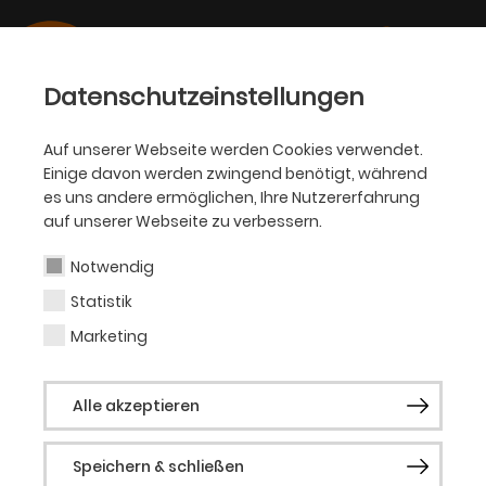
Datenschutzeinstellungen
Auf unserer Webseite werden Cookies verwendet.
Einige davon werden zwingend benötigt, während
BALLETT
es uns andere ermöglichen, Ihre Nutzererfahrung
auf unserer Webseite zu verbessern.
Alvaro Prieto Hidalgo
Notwendig
Statistik
Tänzer (Gast)
Marketing
Solist der Les Ballets de Monte-Carlo.
Alle akzeptieren
Speichern & schließen