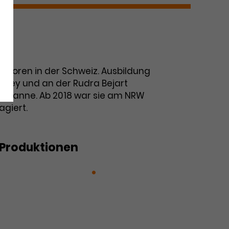
eboren in der Schweiz. Ausbildung
ervey und an der Rudra Bejart
 Lausanne. Ab 2018 war sie am NRW
agiert.
Produktionen
mödie II: Purgatorio
 Tschaikowsky