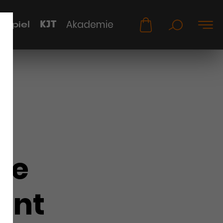
KJT
Akademie
uspiel
ie
ont