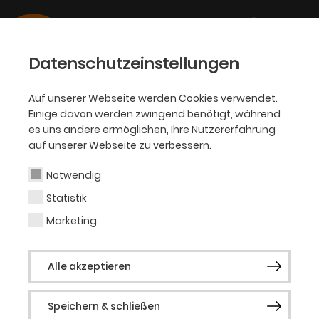
Datenschutzeinstellungen
Auf unserer Webseite werden Cookies verwendet.
Einige davon werden zwingend benötigt, während
OPER
es uns andere ermöglichen, Ihre Nutzererfahrung
auf unserer Webseite zu verbessern.
Andrea Shin
Notwendig
Statistik
Tenor (Gast)
Marketing
Der südkoreanische Tenor Andrea Shin
Alle akzeptieren
studierte Gesang in Seoul, Novara, am
Mozarteum in Salzburg, dem Prayner
Speichern & schließen
Konservatorium in Wien und an der