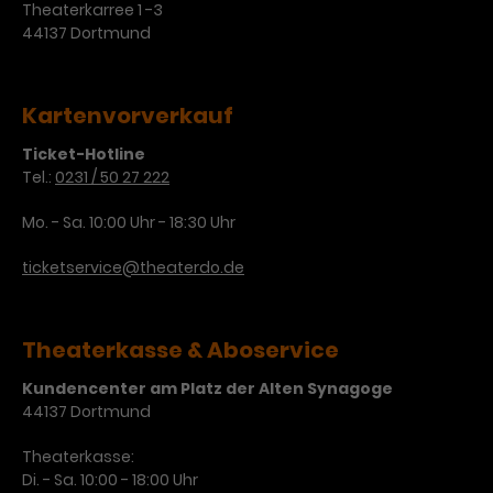
Theaterkarree 1 -3
Laufzeit
3 Monate
44137 Dortmund
Anbieter
Google Analytics
Dieses Cookie wird verwendet, um
Laufzeit
1 Minute
Nutzerinteraktionen mit
Kartenvorverkauf
Zweck
Werbeanzeigen zu messen und
Das ist ein von Google Analytics
Remarketing-Funktionen
gesetztes Cookie. Bestimmte
Ticket-Hotline
bereitzustellen.
Tel.:
0231 / 50 27 222
Daten werden nur maximal einmal
pro Minute an Google Analytics
Zweck
Mo. - Sa. 10:00 Uhr - 18:30 Uhr
gesendet. Solange es gesetzt ist,
werden bestimmte
ticketservice@theaterdo.de
Datenübertragungen
Name
IDE
unterbunden.
Anbieter
Google / DoubleClick
Theaterkasse & Aboservice
Laufzeit
1 Jahr
Kundencenter am Platz der Alten Synagoge
44137 Dortmund
Dieses Cookie dient der Anzeige
personalisierter Werbung und
Theaterkasse:
Zweck
misst die Wirksamkeit von
Di. - Sa. 10:00 - 18:00 Uhr