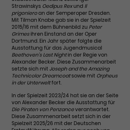
Strawinskys
Oedipus Rex
und
Il
Laufzeit
1 Tag
prigoniero
an der Semperoper Dresden.
Mit Tilman Knabe gab sie in der Spielzeit
Name
Dieses Cookie wird von Google
_gcl_aw
2015/16 mit dem Bühnenbild zu
Peter
Analytics installiert. Das Cookie
Grimes
ihren Einstand an der Oper
Anbieter
Google Ads
wird verwendet, um Informationen
Dortmund. Ein Jahr später folgte die
darüber zu speichern, wie
Ausstattung für das Jugendmusical
Laufzeit
3 Monate
Besucher*innen eine Website
Beethoven’s Last Night
nutzen, und hilft bei der Erstellung
in der Regie von
Dieses Cookie speichert
Zweck
eines Analyseberichts über die
Alexander Becker. Diese Zusammenarbeit
Informationen zu Werbeklicks und
Performance der Website. Die
setzte sich mit
Joseph and the Amazing
Zweck
dient der Zuordnung von
erhobenen Daten umfassen in
Technicolor Dreamcoat
sowie mit
Orpheus
Conversions zu Google Ads-
anonymisierter Form die Anzahl
in der Unterwelt
fort.
Kampagnen.
der Besuche, die Quelle, aus der sie
stammen, und die besuchten
In der Spielzeit 2023/24 hat sie an der Seite
Seiten.
von Alexander Becker die Ausstattung für
Die Piraten von Penzance
verantwortet.
Name
_gcl_dc
Diese Zusammenarbeit setzt sich in der
Spielzeit 2025/26 mit der Deutschen
Anbieter
Google / DoubleClick
Name
_gat_UA-63561367-1