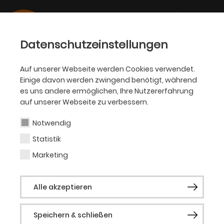
Datenschutzeinstellungen
Auf unserer Webseite werden Cookies verwendet.
Einige davon werden zwingend benötigt, während
OPER
es uns andere ermöglichen, Ihre Nutzererfahrung
auf unserer Webseite zu verbessern.
Annika Haller
Notwendig
Statistik
Bühne
Marketing
Annika Haller studierte Bildhauerei an der
Alle akzeptieren
Accademia di Belle Arti Bologna und im
Masterstudiengang Dramaturgie an der
Speichern & schließen
Goethe-Universität Frankfurt bei Prof.