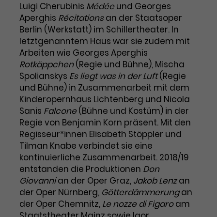
Benutzer*in wiedererkannt werden,
Luigi Cherubinis
Médée
und Georges
Marketing
und es wird Zugang zu
Aperghis
Récitations
an der Staatsoper
Laufzeit
2 Jahre
Diese Gruppe beinhaltet alle Scripte, die es uns
geschützten Bereichen gewährt.
Berlin (Werkstatt) im Schillertheater. In
ermöglichen die Leistung unserer
Dieses Cookie wird von Google
Werbekampagnen zu analysieren und
letztgenanntem Haus war sie zudem mit
Conversions zu messen. Außerdem helfen sie
Analytics installiert. Das Cookie
Arbeiten wie Georges Aperghis
uns dabei Werbeanzeigen und Inhalte besser auf
wird verwendet, um
die Interessen unserer Nutzer abzustimmen.
Rotkäppchen
(Regie und Bühne), Mischa
Name
cookie_optin
Besucher*innen-, Sitzungs- und
Spolianskys
Es liegt was in der Luft
(Regie
Cookie-Informationen
Name
Kampagnendaten zu berechnen
_gcl_au
und Bühne) in Zusammenarbeit mit dem
Anbieter
TYPO3
Zweck
und die Nutzung der Website für
Kinderopernhaus Lichtenberg und Nicola
Anbieter
Google Ads
den Analysebericht der Website zu
Sanis
Falcone
(Bühne und Kostüm) in der
Laufzeit
1 Monat
verfolgen. Die Cookies speichern
Regie von Benjamin Korn präsent. Mit den
Laufzeit
3 Monate
Informationen anonym und weisen
Enthält die gewählten Tracking-
Regisseur*innen Elisabeth Stöppler und
eine zufallsgenerierte Nummer zu,
Zweck
Optin-Einstellungen.
Wird von Google verwendet, um
Tilman Knabe verbindet sie eine
um Besuche zu erkennen.
die Effizienz von Werbeanzeigen zu
kontinuierliche Zusammenarbeit. 2018/19
messen und Conversions zu
entstanden die Produktionen
Don
Zweck
speichern. Dieses Cookie hilft dabei
Giovanni
an der Oper Graz,
Jakob Lenz
an
nachzuvollziehen, ob Nutzer über
der Oper Nürnberg,
Götterdämmerung
an
Name
_gid
Google-Anzeigen auf unsere
der Oper Chemnitz,
Le nozze di Figaro
am
Website gelangt sind.
Anbieter
Google Analytics
Staatstheater Mainz sowie Igor