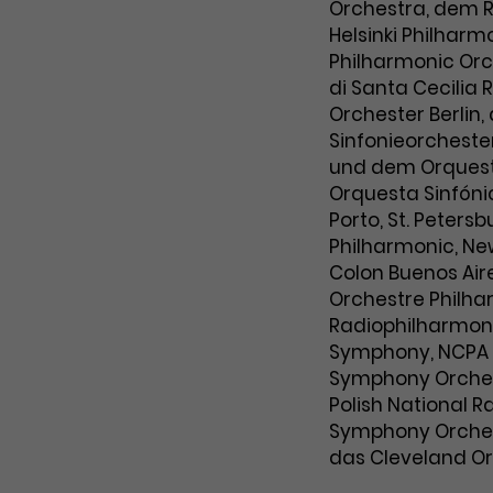
Zweck
Orchestra, dem R
Cookie. Bestimmte Daten werden nur
zu messen und Remarketing-Funktionen
Helsinki Philhar
maximal einmal pro Minute an Google
bereitzustellen.
Zweck
Philharmonic Or
Analytics gesendet. Solange es gesetzt
di Santa Cecili
ist, werden bestimmte
Datenübertragungen unterbunden.
Orchester Berlin
Sinfonieorcheste
Name
IDE
und dem Orquest
Orquesta Sinfóni
Anbieter
Google / DoubleClick
Porto, St. Peters
Laufzeit
1 Jahr
Philharmonic, Ne
Colon Buenos Air
Dieses Cookie dient der Anzeige
Orchestre Philha
personalisierter Werbung und misst die
Radiophilharmoni
Zweck
Wirksamkeit von Werbekampagnen über
Symphony, NCPA O
verschiedene Websites hinweg.
Symphony Orchest
Polish National 
Symphony Orches
das Cleveland Or