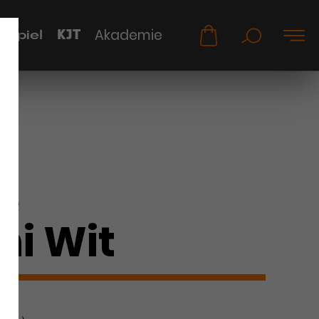
KJT
Akademie
uspiel
KER
ni Wit