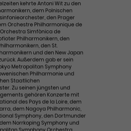
ielzeiten kehrte Antoni Wit zu den
harmonikern, dem Polnischen
sinfonieorchester, den Prager
em Orchestre Philharmonique de
 Orchestra Simfònica de
ofioter Philharmonikern, den
ilharmonikern, den St.
ilharmonikern und den New Japan
zurück. Außerdem gab er sein
okyo Metropolitan Symphony
lowenischen Philharmonie und
hen Staatlichen
er. Zu seinen jüngsten und
agements gehören Konzerte mit
tional des Pays de la Loire, dem
arra, dem Nagoya Philharmonic,
tional Symphony, den Dortmunder
, dem Norrkoping Symphony und
politan Symphony Orchestra.