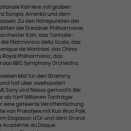
nationale Karriere mit großen
nz Europa, Amerika und dem
nossen. Zu den Höhepunkten der
hlten die Dresdner Philharmonie,
orchester Köln, das Tonhalle-
 die Filarmonica della Scala, das
onique de Montréal, das China
s Royal Philharmonic, das
d das BBC Symphony Orchestra.
 sieben Mal für den Grammy
und hat über zweihundert
I, Sony und Naxos gemacht. Bei
 als fünf Millionen Tonträger
r eine gefeierte Veröffentlichung
te von Prokofjew mit Kun Woo Paik,
em Diapason d'Or und dem Grand
lle Académie du Disque