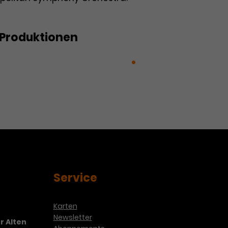
Produktionen
r Klassik: Clavierfeuerwerke
4.
s Konzert: Ein Tropfen Liebe
Service
Karten
Newsletter
r Alten