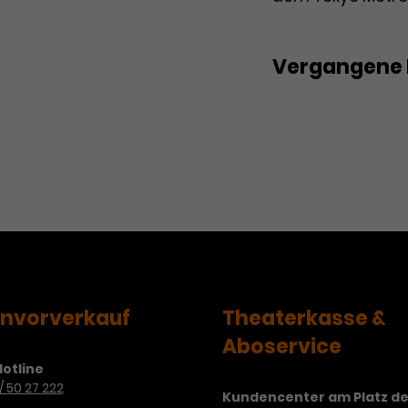
Vergangene 
1. Konzert Wiene
Philharmonische
envorverkauf
Theaterkasse &
Aboservice
otline
/ 50 27 222
Kundencenter am Platz de