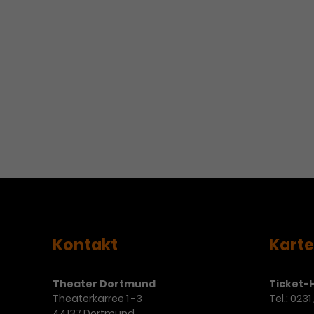
Kontakt
Kart
Theater Dortmund
Ticket-H
Theaterkarree 1 -3
Tel.:
0231 
44137 Dortmund