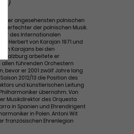
st)
iner der angesehensten polnischen
n Verfechter der polnischen Musik.
äger des Internationalen
rbs Herbert von Karajan 1971 und
 von Karajans bei den
in Salzburg arbeitete er
 allen führenden Orchestern
 bevor er 2001 zwölf Jahre lang
Saison 2012/13 die Position des
ktors und künstlerischen Leitung
Philharmoniker übernahm. Von
 er Musikdirektor des Orquesta
arra in Spanien und Ehrendirigent
harmoniker in Polen. Antoni Wit
er französischen Ehrenlegion