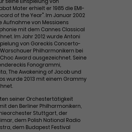
r seine Einspielung von
at Mater erhielt er 1985 die EMI-
cord of the Year". Im Januar 2002
ine Aufnahme von Messiaens
phonie mit dem Cannes Classical
net. Im Jahr 2012 wurde Antoni
spielung von Goreckis Concerto-
 Warschauer Philharmonikern bei
 Choc Award ausgezeichnet. Seine
ndereckis Fonogrammi,
tita, The Awakening of Jacob und
axos wurde 2013 mit einem Grammy
hnet.
en seiner Orchestertätigkeit
it den Berliner Philharmonikern,
ieorchester Stuttgart, der
imar, dem Polish National Radio
tra, dem Budapest Festival