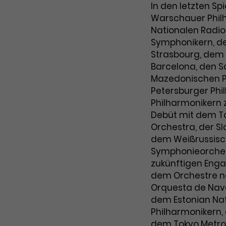
In den letzten Sp
Warschauer Phil
Nationalen Radio
Symphonikern, d
Strasbourg, dem
Barcelona, den S
Mazedonischen Ph
Petersburger Ph
Philharmonikern 
Debüt mit dem T
Orchestra, der S
dem Weißrussisc
Symphonieorchest
zukünftigen Eng
dem Orchestre na
Orquesta de Nav
dem Estonian Na
Philharmonikern
dem Tokyo Metro