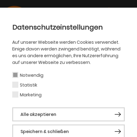
Datenschutzeinstellungen
Auf unserer Webseite werden Cookies verwendet.
Einige davon werden zwingend benötigt, während
PHILHARMONIKER
es uns andere ermöglichen, Ihre Nutzererfahrung
auf unserer Webseite zu verbessern.
Arabella Steinbacher
Notwendig
Statistik
Gastsolistin (Violine)
Marketing
Arabella Steinbacher ist für ihr
Alle akzeptieren
außerordentlich vielfältiges Repertoire
bekannt und gehört seit langem zur
Speichern & schließen
internationalen Geigerelite. Sie wurde 1981