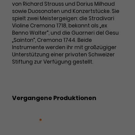
von Richard Strauss und Darius Milhaud
Laufzeit
1 Tag
sowie Duosonaten und Konzertstücke. Sie
spielt zwei Meistergeigen: die Stradivari
Name
Dieses Cookie wird von Google
_gcl_aw
Violine Cremona 1718, bekannt als „ex
Analytics installiert. Das Cookie
Benno Walter”, und die Guarneri del Gesu
Anbieter
Google Ads
wird verwendet, um Informationen
„Sainton”, Cremona 1744. Beide
darüber zu speichern, wie
Instrumente werden ihr mit großzügiger
Laufzeit
3 Monate
Besucher*innen eine Website
Unterstützung einer privaten Schweizer
nutzen, und hilft bei der Erstellung
Stiftung zur Verfügung gestellt.
Dieses Cookie speichert
Zweck
eines Analyseberichts über die
Informationen zu Werbeklicks und
Performance der Website. Die
Zweck
dient der Zuordnung von
erhobenen Daten umfassen in
Conversions zu Google Ads-
anonymisierter Form die Anzahl
Kampagnen.
der Besuche, die Quelle, aus der sie
stammen, und die besuchten
Vergangene Produktionen
Seiten.
4. Philharmonisches Konzert: Orient und
Name
_gcl_dc
Okzident
Neujahrskonzert: Wiener
Gäste
Anbieter
Google / DoubleClick
Name
_gat_UA-63561367-1