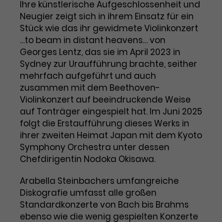
Benutzer*in wiedererkannt werden,
Ihre künstlerische Aufgeschlossenheit und
Marketing
und es wird Zugang zu
Neugier zeigt sich in ihrem Einsatz für ein
Laufzeit
2 Jahre
Diese Gruppe beinhaltet alle Scripte, die es uns
geschützten Bereichen gewährt.
Stück wie das ihr gewidmete Violinkonzert
ermöglichen die Leistung unserer
…to beam in distant heavens… von
Dieses Cookie wird von Google
Werbekampagnen zu analysieren und
Conversions zu messen. Außerdem helfen sie
Analytics installiert. Das Cookie
Georges Lentz, das sie im April 2023 in
uns dabei Werbeanzeigen und Inhalte besser auf
wird verwendet, um
Sydney zur Uraufführung brachte, seither
die Interessen unserer Nutzer abzustimmen.
Name
cookie_optin
Besucher*innen-, Sitzungs- und
mehrfach aufgeführt und auch
Cookie-Informationen
Name
Kampagnendaten zu berechnen
_gcl_au
zusammen mit dem Beethoven-
Anbieter
TYPO3
Zweck
und die Nutzung der Website für
Violinkonzert auf beeindruckende Weise
Anbieter
Google Ads
den Analysebericht der Website zu
auf Tonträger eingespielt hat. Im Juni 2025
Laufzeit
1 Monat
verfolgen. Die Cookies speichern
folgt die Erstaufführung dieses Werks in
Laufzeit
3 Monate
Informationen anonym und weisen
ihrer zweiten Heimat Japan mit dem Kyoto
Enthält die gewählten Tracking-
eine zufallsgenerierte Nummer zu,
Zweck
Symphony Orchestra unter dessen
Optin-Einstellungen.
Wird von Google verwendet, um
um Besuche zu erkennen.
Chefdirigentin Nodoka Okisawa.
die Effizienz von Werbeanzeigen zu
messen und Conversions zu
Arabella Steinbachers umfangreiche
Zweck
speichern. Dieses Cookie hilft dabei
nachzuvollziehen, ob Nutzer über
Diskografie umfasst alle großen
Name
_gid
Google-Anzeigen auf unsere
Standardkonzerte von Bach bis Brahms
Website gelangt sind.
ebenso wie die wenig gespielten Konzerte
Anbieter
Google Analytics