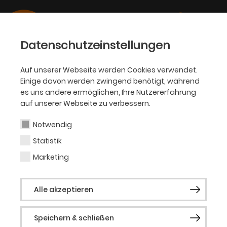
Datenschutzeinstellungen
Auf unserer Webseite werden Cookies verwendet.
Einige davon werden zwingend benötigt, während
PHILHARMONIKER
es uns andere ermöglichen, Ihre Nutzererfahrung
auf unserer Webseite zu verbessern.
Armin Behr
Notwendig
Statistik
Viola
Marketing
Armin Behr wurde in Siegen geboren und
Alle akzeptieren
studierte Viola bei Professor Rainer Moog
in Köln. Zusätzliche kammermusikalische
Speichern & schließen
Studien unternahm er beim Amadeus