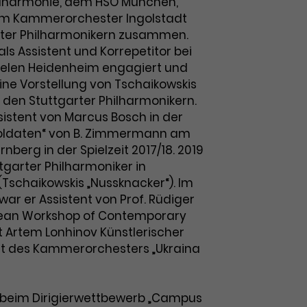
ilharmonie, dem HSO München,
m Kammerorchester Ingolstadt
rter Philharmonikern zusammen.
als Assistent und Korrepetitor bei
ielen Heidenheim engagiert und
ne Vorstellung von Tschaikowskis
 den Stuttgarter Philharmonikern.
istent von Marcus Bosch in der
Soldaten“ von B. Zimmermann am
nberg in der Spielzeit 2017/18. 2019
ttgarter Philharmoniker in
(Tschaikowskis „Nussknacker“). Im
ar er Assistent von Prof. Rüdiger
ean Workshop of Contemporary
ist Artem Lonhinov Künstlerischer
ent des Kammerorchesters „Ukraina
r beim Dirigierwettbewerb „Campus