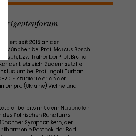
Dirigentenforum
udiert seit 2015 an der
in München bei Prof. Marcus Bosch
itzsch, bzw. früher bei Prof. Bruno
exander Liebreich. Zudem setzt er
linstudium bei Prof. Ingolf Turban
10-2019 studierte er an der
n Dnipro (Ukraine) Violine und
itete er bereits mit dem Nationalen
r des Polnischen Rundfunks
 Münchner Symphonikern, der
ilharmonie Rostock, der Bad