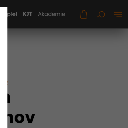
KJT
Akademie
uspiel
KER
em
inov