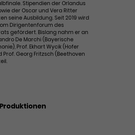
albfinale. Stipendien der Orlandus
owie der Oscar und Vera Ritter
ten seine Ausbildung. Seit 2019 wird
vom Dirigentenforum des
ats gefördert. Bislang nahm er an
andro De Marchi (Bayerische
ie), Prof. Ekhart Wycik (Hofer
 Prof. Georg Fritzsch (Beethoven
il.
Produktionen
rt Dirigentenforum: Carmen-