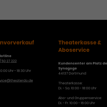
Zweck
Cookie. Bestimmte Daten werden nur
zu messen und Remarketing-Funktionen
maximal einmal pro Minute an Google
bereitzustellen.
Zweck
Analytics gesendet. Solange es gesetzt
ist, werden bestimmte
Datenübertragungen unterbunden.
Name
IDE
envorverkauf
Theaterkasse &
Anbieter
Google / DoubleClick
Aboservice
Laufzeit
1 Jahr
otline
/ 50 27 222
Dieses Cookie dient der Anzeige
Kundencenter am Platz de
personalisierter Werbung und misst die
Synagoge
10:00 Uhr - 18:30 Uhr
Zweck
44137 Dortmund
Wirksamkeit von Werbekampagnen über
verschiedene Websites hinweg.
rvice@theaterdo.de
Theaterkasse:
Di. - Sa. 10:00 - 18:00 Uhr
Abo- und Gruppenservice:
Di. - Fr. 10:00 - 16:00 Uhr