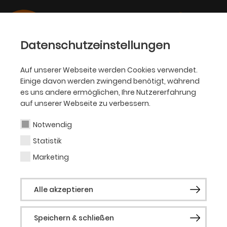
Datenschutzeinstellungen
Auf unserer Webseite werden Cookies verwendet.
Einige davon werden zwingend benötigt, während
OPER
es uns andere ermöglichen, Ihre Nutzererfahrung
auf unserer Webseite zu verbessern.
Astrid Kessler
Notwendig
Statistik
Sopran (Gast)
Marketing
Astrid Kessler begann ihre
Alle akzeptieren
Gesangsausbildung mit 16 Jahren an der
Internationalen Schule Seoul inSüdkorea.
Speichern & schließen
Nach einem Schauspielkurs an der State