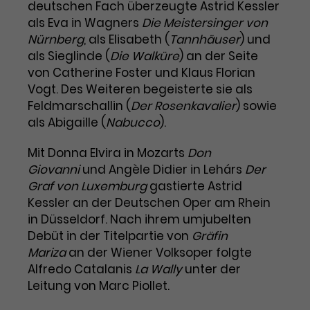
Benutzer*in wiedererkannt werden,
deutschen Fach überzeugte Astrid Kessler
Marketing
und es wird Zugang zu
als Eva in Wagners
Die Meistersinger von
Laufzeit
2 Jahre
Diese Gruppe beinhaltet alle Scripte, die es uns
geschützten Bereichen gewährt.
Nürnberg
, als Elisabeth (
Tannhäuser
) und
ermöglichen die Leistung unserer
als Sieglinde (
Die Walküre
)
an der Seite
Dieses Cookie wird von Google
Werbekampagnen zu analysieren und
Conversions zu messen. Außerdem helfen sie
Analytics installiert. Das Cookie
von Catherine Foster und Klaus Florian
uns dabei Werbeanzeigen und Inhalte besser auf
wird verwendet, um
Vogt. Des Weiteren begeisterte sie als
die Interessen unserer Nutzer abzustimmen.
Name
cookie_optin
Besucher*innen-, Sitzungs- und
Feldmarschallin (
Der Rosenkavalier
) sowie
Cookie-Informationen
Name
Kampagnendaten zu berechnen
_gcl_au
als Abigaille (
Nabucco
).
Anbieter
TYPO3
Zweck
und die Nutzung der Website für
Anbieter
Google Ads
den Analysebericht der Website zu
Mit Donna Elvira in Mozarts
Don
Laufzeit
1 Monat
verfolgen. Die Cookies speichern
Giovanni
und Angèle Didier in Lehárs
Der
Laufzeit
3 Monate
Informationen anonym und weisen
Graf von Luxemburg
gastierte Astrid
Enthält die gewählten Tracking-
eine zufallsgenerierte Nummer zu,
Zweck
Kessler an der Deutschen Oper am Rhein
Optin-Einstellungen.
Wird von Google verwendet, um
um Besuche zu erkennen.
in Düsseldorf. Nach ihrem umjubelten
die Effizienz von Werbeanzeigen zu
Debüt in der Titelpartie von
Gräfin
messen und Conversions zu
Mariza
Zweck
an der Wiener Volksoper folgte
speichern. Dieses Cookie hilft dabei
nachzuvollziehen, ob Nutzer über
Alfredo Catalanis
La Wally
unter der
Name
_gid
Google-Anzeigen auf unsere
Leitung von Marc Piollet.
Website gelangt sind.
Anbieter
Google Analytics