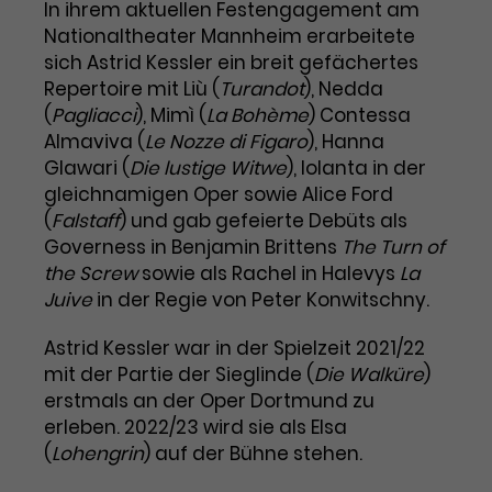
In ihrem aktuellen Festengagement am
Nationaltheater Mannheim erarbeitete
Laufzeit
1 Tag
sich Astrid Kessler ein breit gefächertes
Name
Dieses Cookie wird von Google
_gcl_aw
Repertoire mit Liù (
Turandot
), Nedda
Analytics installiert. Das Cookie
(
Pagliacci
), Mimì (
La Bohème
) Contessa
Anbieter
Google Ads
wird verwendet, um Informationen
Almaviva (
Le Nozze di Figaro
), Hanna
darüber zu speichern, wie
Glawari (
Die lustige Witwe
), Iolanta in der
Laufzeit
3 Monate
Besucher*innen eine Website
gleichnamigen Oper sowie Alice Ford
nutzen, und hilft bei der Erstellung
(
Falstaff
) und gab gefeierte Debüts als
Dieses Cookie speichert
Zweck
eines Analyseberichts über die
Governess in Benjamin Brittens
The Turn of
Informationen zu Werbeklicks und
Performance der Website. Die
the Screw
sowie als Rachel in Halevys
La
Zweck
dient der Zuordnung von
erhobenen Daten umfassen in
Juive
in der Regie von Peter Konwitschny.
Conversions zu Google Ads-
anonymisierter Form die Anzahl
Kampagnen.
der Besuche, die Quelle, aus der sie
Astrid Kessler war in der Spielzeit 2021/22
stammen, und die besuchten
mit der Partie der Sieglinde (
Die Walküre
)
Seiten.
erstmals an der Oper Dortmund zu
erleben. 2022/23 wird sie als Elsa
Name
_gcl_dc
(
Lohengrin
) auf der Bühne stehen.
Anbieter
Google / DoubleClick
Name
_gat_UA-63561367-1